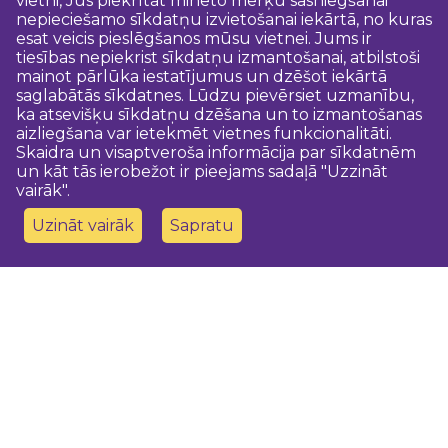
vietni, Jūs piekrītat minēto mērķu sasniegšanai
nepieciešamo sīkdatņu izvietošanai iekārtā, no kuras
esat veicis pieslēgšanos mūsu vietnei. Jums ir
tiesības nepiekrist sīkdatņu izmantošanai, atbilstoši
mainot pārlūka iestatījumus un dzēšot iekārtā
saglabātās sīkdatnes. Lūdzu pievērsiet uzmanību,
ka atsevišķu sīkdatņu dzēšana un to izmantošanas
aizliegšana var ietekmēt vietnes funkcionalitāti.
Skaidra un visaptveroša informācija par sīkdatnēm
un kāt tās ierobežot ir pieejams sadaļā "Uzzināt
vairāk".
Uzināt vairāk
Sapratu
Sazinies ar mums