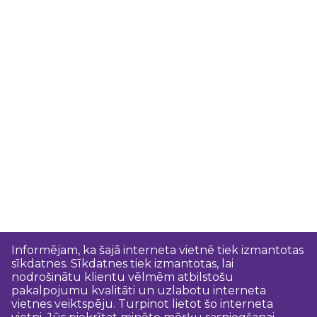
Informējam, ka šajā interneta vietnē tiek izmantotas
sīkdatnes. Sīkdatnes tiek izmantotas, lai
nodrošinātu klientu vēlmēm atbilstošu
pakalpojumu kvalitāti un uzlabotu interneta
vietnes veiktspēju. Turpinot lietot šo interneta