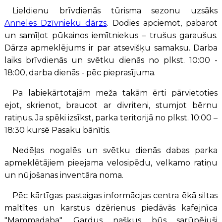
Lieldienu brīvdienās tūrisma sezonu uzsāks
Anneles Dzīvnieku dārzs
. Dodies apciemot, pabarot
un samīļot pūkainos iemītniekus – trušus garaušus.
Dārza apmeklējums ir par atsevišķu samaksu. Darba
laiks brīvdienās un svētku dienās no plkst. 10:00 -
18:00, darba dienās - pēc pieprasījuma.
Pa labiekārtotajām meža takām ērti pārvietoties
ejot, skrienot, braucot ar divriteni, stumjot bērnu
ratiņus. Ja spēki izsīkst, parka teritorijā no plkst. 10:00 –
18:30 kursē Pasaku bānītis.
Nedēļas nogalēs un svētku dienās dabas parka
apmeklētājiem pieejama velosipēdu, velkamo ratiņu
un nūjošanas inventāra noma.
Pēc kārtīgas pastaigas informācijas centra ēkā siltas
maltītes un karstus dzērienus piedāvās kafejnīca
"Mammadaba". Gardus našķus būs sarūpējuši