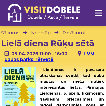
Sākums
Noderīgi
Pasākumi
Lielā diena Rūķu sētā
05.04.2026 11:00 - 16:00
LVM
dabas parks Tērvetē
Lieldienas ir pavasara
atnākšanas svētki, kad daba
mostas un mežā notiek
interesantas lietas. Pirmajās
Lieldienās, 5. aprīlī, līksmosim,
gavilēsim, priecāsimies un
radoši darbosimies kopā ar