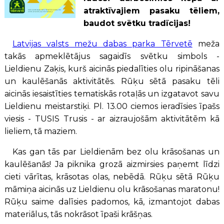
atraktīvajiem pasaku tēliem,
baudot svētku tradīcijas!
Latvijas valsts mežu dabas parka Tērvetē
meža
takās apmeklētājus sagaidīs svētku simbols -
Lieldienu Zaķis, kurš aicinās piedalīties olu ripināšanas
un kaulēšanās aktivitātēs. Rūķu sētā pasaku tēli
aicinās iesaistīties tematiskās rotaļās un izgatavot savu
Lieldienu meistarstiķi. Pl. 13.00 ciemos ieradīsies īpašs
viesis - TUSIS Trusis - ar aizraujošām aktivitātēm kā
lieliem, tā maziem.
Kas gan tās par Lieldienām bez olu krāsošanas un
kaulēšanās! Ja piknika grozā aizmirsies paņemt līdzi
cieti vārītas, krāsotas olas, nebēdā. Rūķu sētā Rūķu
māmiņa aicinās uz Lieldienu olu krāsošanas maratonu!
Rūķu saime dalīsies padomos, kā, izmantojot dabas
materiālus, tās nokrāsot īpaši krāšņas.