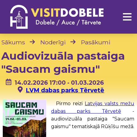
Sākums
Noderīgi
Pasākumi
Audiovizuāla pastaiga
"Saucam gaismu"
14.02.2026 17:00 - 01.03.2026
LVM dabas parks Tērvetē
Pirmo reizi
Latvijas valsts mežu
dabas parks Tērvetē
-
audiovizuāla pastaiga "Saucam
gaismu" tematiskajā Rūķīšu mežā.