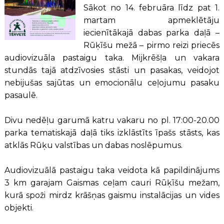
Sākot no 14. februāra līdz pat 1.
martam apmeklētāju
iecienītākajā dabas parka daļā –
Rūķīšu mežā – pirmo reizi priecēs
audiovizuāla pastaigu taka. Mijkrēšļa un vakara
stundās tajā atdzīvosies stāsti un pasakas, veidojot
nebijušas sajūtas un emocionālu ceļojumu pasaku
pasaulē.
Divu nedēļu garumā katru vakaru no pl. 17:00-20.00
parka tematiskajā daļā tiks izklāstīts īpašs stāsts, kas
atklās Rūķu valstības un dabas noslēpumus.
Audiovizuālā pastaigu taka veidota kā papildinājums
3 km garajam Gaismas ceļam cauri Rūķīšu mežam,
kurā spoži mirdz krāšņas gaismu instalācijas un vides
objekti.