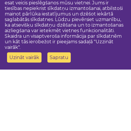
esat veicis pieslēgšanos mūsu vietnei. Jums ir
tiesības nepiekrist sīkdatņu izmantošanai, atbilstoši
mainot pārlūka iestatījumus un dzēšot iekārtā
saglabātās sīkdatnes. Lūdzu pievērsiet uzmanību,
ka atsevišķu sīkdatņu dzēšana un to izmantošanas
aizliegšana var ietekmēt vietnes funkcionalitāti.
Skaidra un visaptveroša informācija par sīkdatnēm
un kāt tās ierobežot ir pieejams sadaļā "Uzzināt
vairāk".
Uzināt vairāk
Sapratu
Sazinies ar mums
Dobeles novada TIC