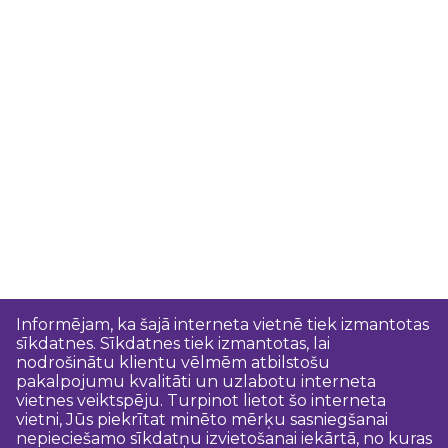
Informējam, ka šajā interneta vietnē tiek izmantotas
sīkdatnes. Sīkdatnes tiek izmantotas, lai
nodrošinātu klientu vēlmēm atbilstošu
pakalpojumu kvalitāti un uzlabotu interneta
vietnes veiktspēju. Turpinot lietot šo interneta
vietni, Jūs piekrītat minēto mērķu sasniegšanai
nepieciešamo sīkdatņu izvietošanai iekārtā, no kuras