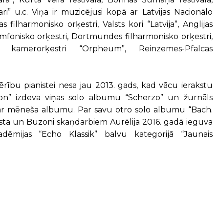
ari” u.c. Viņa ir muzicējusi kopā ar Latvijas Nacionālo
s filharmonisko orķestri, Valsts kori “Latvija”, Anglijas
imfonisko orķestri, Dortmundes filharmonisko orķestri,
i, kamerorķestri “Orpheum”, Reinzemes-Pfalcas
rību pianistei nesa jau 2013. gads, kad vācu ierakstu
on” izdeva viņas solo albumu “Scherzo” un žurnāls
par mēneša albumu. Par savu otro solo albumu “Bach.
 Lista un Buzoni skaņdarbiem Aurēlija 2016. gadā ieguva
adēmijas “Echo Klassik” balvu kategorijā “Jaunais