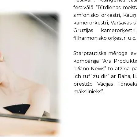
festivālā “Rītdienas meist
simfonisko orķestri, Kauņa
kamerorķestri, Varšavas s
Gruzijas kamerorķestr
filharmonisko orķestri u.c.
Starptautiska mēroga ievē
kompānija “Ars Produkti
“Piano News” to atziņa 
Ich ruf’ zu dir” ar Baha,
prestižo Vācijas Fonoak
mākslinieks”.