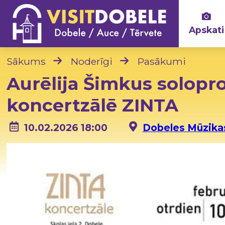
Apskati
Sākums
Noderīgi
Pasākumi
Aurēlija Šimkus solopr
koncertzālē ZINTA
10.02.2026 18:00
Dobeles Mūzikas