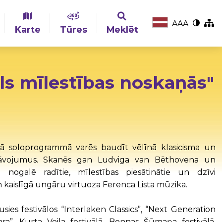
A
A
A
Karte
Tūres
Meklēt
ls mīlestības noskaņās"
jā soloprogrammā varēs baudīt vēlīnā klasicisma un
rāvojumus. Skanēs gan Ludviga van Bēthovena un
ogalē radītie, mīlestības piesātinātie un dzīvi
n kaislīgā ungāru virtuoza Ferenca Lista mūzika.
jusies festivālos “Interlaken Classics”, “Next Generation
sara”, Kurta Veila festivālā, Bonnas Šūmaņa festivālā,