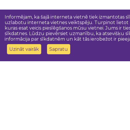
Informējam, ka šajā interneta vietnē tiek izmantotas s
uzlabotu interneta vietnes veiktspēju. Turpinot lietot
kuras esat veicis pieslēgšanos mūsu vietnei. Jums ir ti
sīkdatnes. Lūdzu pievērsiet uzmanību, ka atsevišķu sī
informācija par sīkdatnēm un kāt tās ierobežot ir pieej
Uzināt vairāk
Sapratu