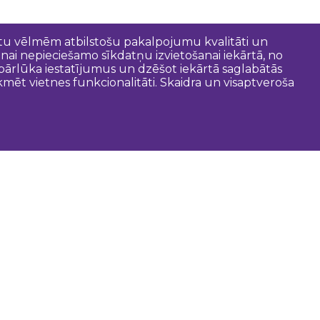
entu vēlmēm atbilstošu pakalpojumu kvalitāti un
anai nepieciešamo sīkdatņu izvietošanai iekārtā, no
t pārlūka iestatījumus un dzēšot iekārtā saglabātās
mēt vietnes funkcionalitāti. Skaidra un visaptveroša
oderīgi
Dobeles novada pašvaldība
Zemgales tūrisma lapa
Latvijas tūrisma lapa
Tūrisma informācijas centri
Gida pakalpojumi
Kartes un brošūras