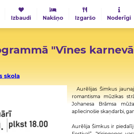
Izbaudi
Nakšņo
Izgaršo
Noderīgi
ogrammā "Vīnes karnevā
 skola
Aurēlijas Šimkus jauna
romantisma mūzikas st
Johanesa Brāmsa mūža n
apliecinošie skaņdarbi, ga
Aurēlija Šimkus ir piedalī
Festival”, “Kisingenes va