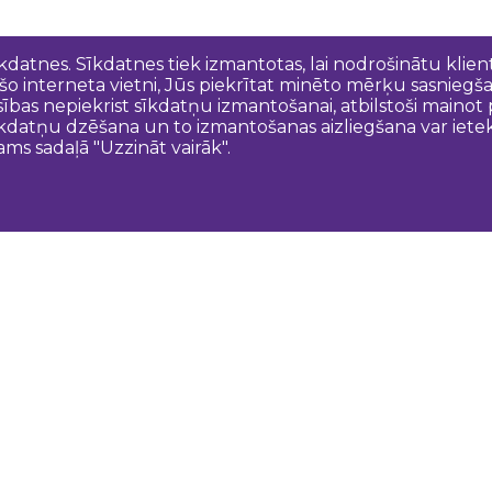
īkdatnes. Sīkdatnes tiek izmantotas, lai nodrošinātu kli
 šo interneta vietni, Jūs piekrītat minēto mērķu sasniegš
esības nepiekrist sīkdatņu izmantošanai, atbilstoši maino
kdatņu dzēšana un to izmantošanas aizliegšana var ietek
ams sadaļā "Uzzināt vairāk".
Sazinies ar mums
N
Dobeles novada TIC
turisms@dobele.lv
(+371) 28675118
Dobeles Amatu māja, Baznīcas iela 8, Dobele
Auces TIP