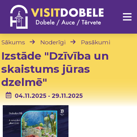
Sākums
Noderīgi
Pasākumi
Izstāde "Dzīvība un
skaistums jūras
dzelmē"
04.11.2025 - 29.11.2025