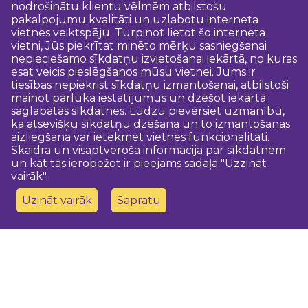
nodrošinātu klientu vēlmēm atbilstošu
pakalpojumu kvalitāti un uzlabotu interneta
vietnes veiktspēju. Turpinot lietot šo interneta
vietni, Jūs piekrītat minēto mērķu sasniegšanai
nepieciešamo sīkdatņu izvietošanai iekārtā, no kuras
esat veicis pieslēgšanos mūsu vietnei. Jums ir
tiesības nepiekrist sīkdatņu izmantošanai, atbilstoši
mainot pārlūka iestatījumus un dzēšot iekārtā
saglabātās sīkdatnes. Lūdzu pievērsiet uzmanību,
ka atsevišķu sīkdatņu dzēšana un to izmantošanas
aizliegšana var ietekmēt vietnes funkcionalitāti.
Skaidra un visaptveroša informācija par sīkdatnēm
un kāt tās ierobežot ir pieejams sadaļā "Uzzināt
vairāk".
Uzināt vairāk
Sapratu