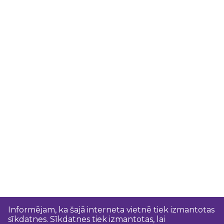
Informējam, ka šajā interneta vietnē tiek izmantotas
sīkdatnes. Sīkdatnes tiek izmantotas, lai