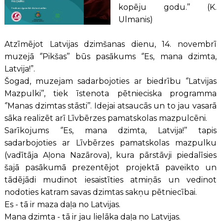
kopēju godu.’’ (K.
Ulmanis)
Atzīmējot Latvijas dzimšanas dienu, 14. novembrī
muzejā ‘’Pikšas’’ būs pasākums ‘’Es, mana dzimta,
Latvija!”.
Šogad, muzejam sadarbojoties ar biedrību ‘’Latvijas
Mazpulki’’, tiek īstenota pētnieciska programma
‘’Manas dzimtas stāsti’’. Idejai atsaucās un to jau vasarā
sāka realizēt arī Līvbērzes pamatskolas mazpulcēni.
Sarīkojums ‘’Es, mana dzimta, Latvija!’’ tapis
sadarbojoties ar Līvbērzes pamatskolas mazpulku
(vadītāja Aļona Nazārova), kura pārstāvji piedalīsies
šajā pasākumā prezentējot projektā paveikto un
tādējādi mudinot iesaistīties atmiņās un vedinot
nodoties katram savas dzimtas sakņu pētniecībai.
Es - tā ir maza daļa no Latvijas.
Mana dzimta - tā ir jau lielāka daļa no Latvijas.