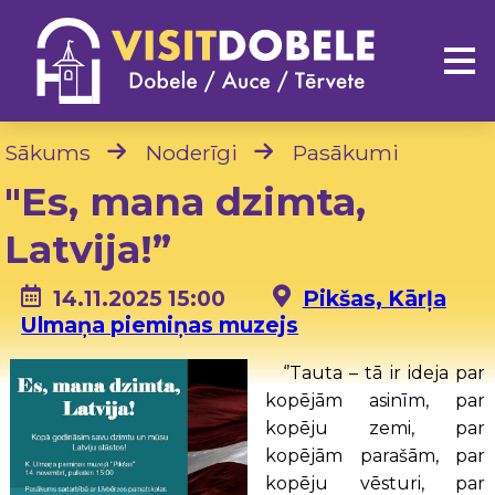
Sākums
Noderīgi
Pasākumi
"Es, mana dzimta,
Latvija!”
14.11.2025 15:00
Pikšas, Kārļa
Ulmaņa piemiņas muzejs
‘’Tauta – tā ir ideja par
kopējām asinīm, par
kopēju zemi, par
kopējām parašām, par
kopēju vēsturi, par