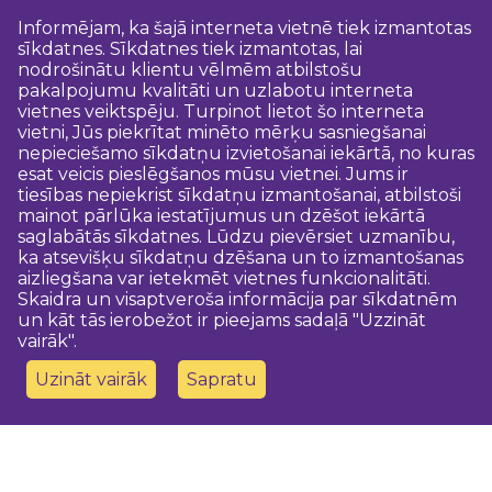
Informējam, ka šajā interneta vietnē tiek izmantotas
sīkdatnes. Sīkdatnes tiek izmantotas, lai
nodrošinātu klientu vēlmēm atbilstošu
pakalpojumu kvalitāti un uzlabotu interneta
vietnes veiktspēju. Turpinot lietot šo interneta
vietni, Jūs piekrītat minēto mērķu sasniegšanai
nepieciešamo sīkdatņu izvietošanai iekārtā, no kuras
esat veicis pieslēgšanos mūsu vietnei. Jums ir
tiesības nepiekrist sīkdatņu izmantošanai, atbilstoši
mainot pārlūka iestatījumus un dzēšot iekārtā
saglabātās sīkdatnes. Lūdzu pievērsiet uzmanību,
ka atsevišķu sīkdatņu dzēšana un to izmantošanas
aizliegšana var ietekmēt vietnes funkcionalitāti.
Skaidra un visaptveroša informācija par sīkdatnēm
un kāt tās ierobežot ir pieejams sadaļā "Uzzināt
vairāk".
Uzināt vairāk
Sapratu