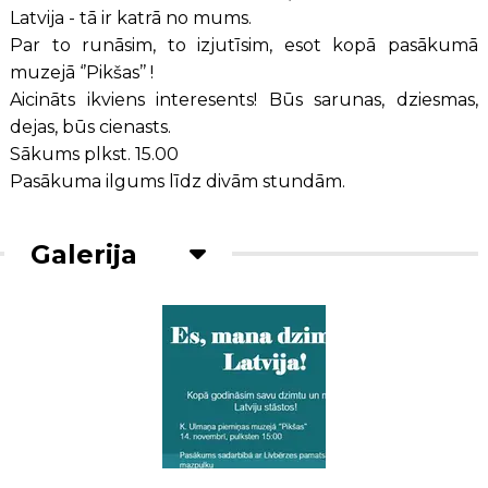
Latvija - tā ir katrā no mums.
Par to runāsim, to izjutīsim, esot kopā pasākumā
muzejā ‘’Pikšas’’ !
Aicināts ikviens interesents! Būs sarunas, dziesmas,
dejas, būs cienasts.
Sākums plkst. 15.00
Pasākuma ilgums līdz divām stundām.
Galerija