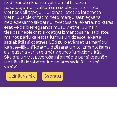
nodrošinātu klientu vēlmēm atbilstošu
pakalpojumu kvalitāti un uzlabotu interneta
vietnes veiktspēju. Turpinot lietot šo interneta
vietni, Jūs piekrītat minēto mērķu sasniegšanai
nepieciešamo sīkdatņu izvietošanai iekārtā, no kuras
esat veicis pieslēgšanos mūsu vietnei. Jums ir
tiesības nepiekrist sīkdatņu izmantošanai, atbilstoši
mainot pārlūka iestatījumus un dzēšot iekārtā
saglabātās sīkdatnes. Lūdzu pievērsiet uzmanību,
ka atsevišķu sīkdatņu dzēšana un to izmantošanas
aizliegšana var ietekmēt vietnes funkcionalitāti.
Skaidra un visaptveroša informācija par sīkdatnēm
un kāt tās ierobežot ir pieejams sadaļā "Uzzināt
vairāk".
Uzināt vairāk
Sapratu