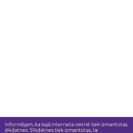
Informējam, ka šajā interneta vietnē tiek izmantotas
sīkdatnes. Sīkdatnes tiek izmantotas, lai