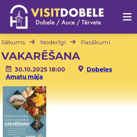
Sākums
Noderīgi
Pasākumi
VAKARĒŠANA
30.10.2025 18:00
Dobeles
Amatu māja