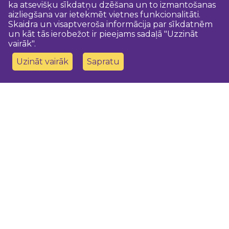
ka atsevišķu sīkdatņu dzēšana un to izmantošanas
aizliegšana var ietekmēt vietnes funkcionalitāti.
Skaidra un visaptveroša informācija par sīkdatnēm
un kāt tās ierobežot ir pieejams sadaļā "Uzzināt
vairāk".
Uzināt vairāk
Sapratu
Sazinies ar mums
Dobeles novada TIC
turisms@dobele.lv
(+371) 28675118
Dobeles Amatu māja, Baznīcas iela 8, Dobele