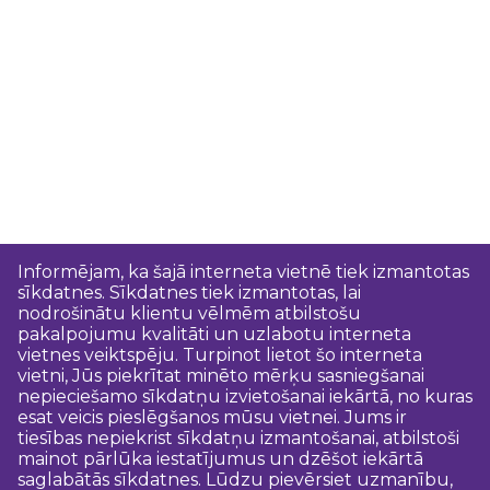
Informējam, ka šajā interneta vietnē tiek izmantotas
sīkdatnes. Sīkdatnes tiek izmantotas, lai
nodrošinātu klientu vēlmēm atbilstošu
pakalpojumu kvalitāti un uzlabotu interneta
vietnes veiktspēju. Turpinot lietot šo interneta
vietni, Jūs piekrītat minēto mērķu sasniegšanai
nepieciešamo sīkdatņu izvietošanai iekārtā, no kuras
esat veicis pieslēgšanos mūsu vietnei. Jums ir
tiesības nepiekrist sīkdatņu izmantošanai, atbilstoši
mainot pārlūka iestatījumus un dzēšot iekārtā
saglabātās sīkdatnes. Lūdzu pievērsiet uzmanību,