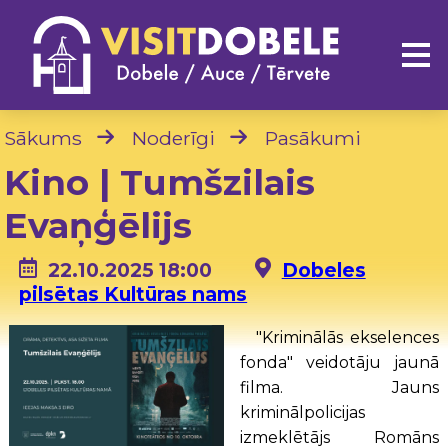
Sākums
Noderīgi
Pasākumi
Kino | Tumšzilais
Evaņģēlijs
22.10.2025 18:00
Dobeles
pilsētas Kultūras nams
"Kriminālās ekselences
fonda" veidotāju jaunā
filma. Jauns
kriminālpolicijas
izmeklētājs Romāns