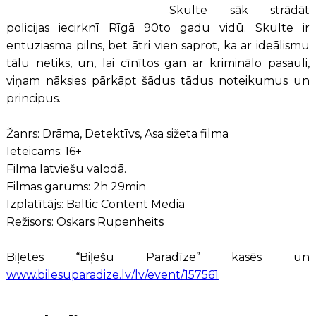
Skulte sāk strādāt
policijas iecirknī Rīgā 90to gadu vidū. Skulte ir
entuziasma pilns, bet ātri vien saprot, ka ar ideālismu
tālu netiks, un, lai cīnītos gan ar kriminālo pasauli,
viņam nāksies pārkāpt šādus tādus noteikumus un
principus.
Žanrs: Drāma, Detektīvs, Asa sižeta filma
Ieteicams: 16+
Filma latviešu valodā.
Filmas garums: 2h 29min
Izplatītājs: Baltic Content Media
Režisors: Oskars Rupenheits
Biļetes “Biļešu Paradīze” kasēs un
www.bilesuparadize.lv/lv/event/157561