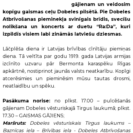
gājienam un veidosim
kopīgu gaismas ceļu Dobeles pilsētā. Pie Dobeles
Atbrīvošanas pieminekļa svinīgais brīdis, svecīšu
nolikšana un koncerts ar duetu “Ra:Da”, kuri
izpildīs visiem labi zināmās latviešu dziesmas.
Lāčplēša diena ir Latvijas brīvības cīnītāju piemiņas
diena. Tā veltīta par godu 1919. gada Latvijas armijas
izcīnīto uzvaru pār Bermonta karaspēku Rīgas
apkārtnē, nostiprinot jaunās valsts neatkarību. Kopīgi
atcerēsimies un pieminēsim mūsu tautas drosmi,
neatlaidību un spēku.
Pasākuma norise:
no plkst. 17.00 – pulcēšanās
gājienam Dobeles vēsturiskajā Tirgus laukumā; plkst.
17.30 – GAISMAS GĀJIENS;
Maršruts:
Dobeles
vēsturiskais Tirgus laukums –
Baznīcas iela – Brīvības iela - Dobeles Atbrīvošanas