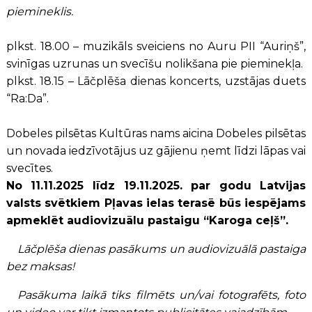
piemineklis.
plkst. 18.00 – muzikāls sveiciens no Auru PII “Auriņš”,
svinīgas uzrunas un svecīšu nolikšana pie pieminekļa.
plkst. 18.15 – Lāčplēša dienas koncerts, uzstājas duets
“Ra:Da”.
Dobeles pilsētas Kultūras nams aicina Dobeles pilsētas
un novada iedzīvotājus uz gājienu ņemt līdzi lāpas vai
svecītes.
No 11.11.2025 līdz 19.11.2025. par godu Latvijas
valsts svētkiem Pļavas ielas terasē būs iespējams
apmeklēt audiovizuālu pastaigu “Karoga ceļš”.
Lāčplēša dienas pasākums un audiovizuālā pastaiga
bez maksas!
Pasākuma laikā tiks filmēts un/vai fotografēts, foto