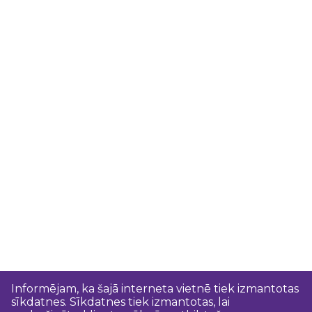
Informējam, ka šajā interneta vietnē tiek izmantotas
sīkdatnes. Sīkdatnes tiek izmantotas, lai