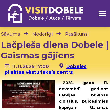
Sākums
Noderīgi
Pasākumi
Lāčplēša diena Dobelē |
Gaismas gājiens
11.11.2025 17:00
Dobeles
pilsētas vēsturiskais centrs
2025. gada 11.
novembrī, godinot
Latvijas brīvības
cīnītājus, pulcēsimies
kopīgam Gaismas