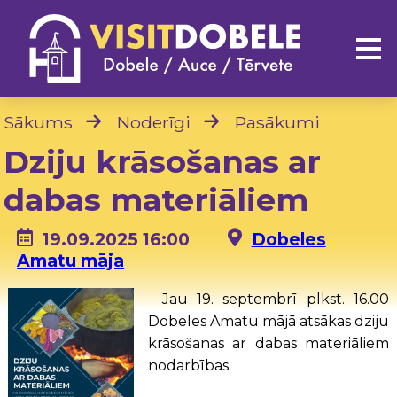
Sākums
Noderīgi
Pasākumi
Dziju krāsošanas ar
dabas materiāliem
19.09.2025 16:00
Dobeles
Amatu māja
Jau 19. septembrī plkst. 16.00
Dobeles Amatu mājā atsākas dziju
krāsošanas ar dabas materiāliem
nodarbības.