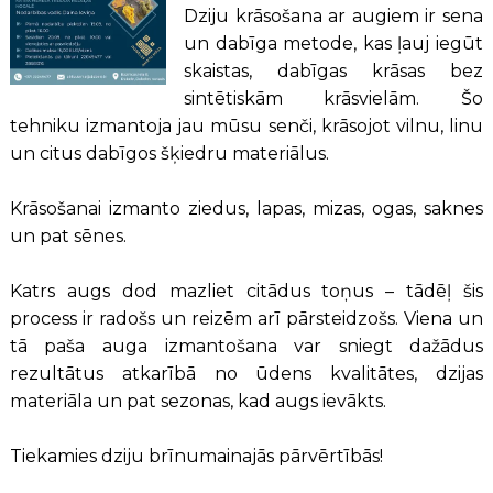
Dziju krāsošana ar augiem ir sena
un dabīga metode, kas ļauj iegūt
skaistas, dabīgas krāsas bez
sintētiskām krāsvielām. Šo
tehniku izmantoja jau mūsu senči, krāsojot vilnu, linu
un citus dabīgos šķiedru materiālus.
Krāsošanai izmanto ziedus, lapas, mizas, ogas, saknes
un pat sēnes.
Katrs augs dod mazliet citādus toņus – tādēļ šis
process ir radošs un reizēm arī pārsteidzošs. Viena un
tā paša auga izmantošana var sniegt dažādus
rezultātus atkarībā no ūdens kvalitātes, dzijas
materiāla un pat sezonas, kad augs ievākts.
Tiekamies dziju brīnumainajās pārvērtībās!