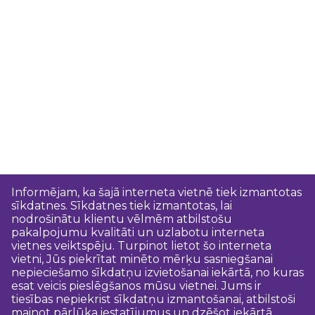
Informējam, ka šajā interneta vietnē tiek izmantotas
sīkdatnes. Sīkdatnes tiek izmantotas, lai
nodrošinātu klientu vēlmēm atbilstošu
pakalpojumu kvalitāti un uzlabotu interneta
vietnes veiktspēju. Turpinot lietot šo interneta
vietni, Jūs piekrītat minēto mērķu sasniegšanai
nepieciešamo sīkdatņu izvietošanai iekārtā, no kuras
esat veicis pieslēgšanos mūsu vietnei. Jums ir
tiesības nepiekrist sīkdatņu izmantošanai, atbilstoši
mainot pārlūka iestatījumus un dzēšot iekārtā