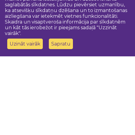
saglabātās sīkdatnes. Lūdzu pievērsiet uzmanību,
ka atsevišķu sīkdatņu dzēšana un to izmantošanas
aizliegšana var ietekmēt vietnes funkcionalitāti.
Skaidra un visaptveroša informācija par sīkdatnēm
un kāt tās ierobežot ir pieejams sadaļā "Uzzināt
vairāk".
Uzināt vairāk
Sapratu
Sazinies ar mums
Dobeles novada TIC
turisms@dobele.lv
(+371) 28675118