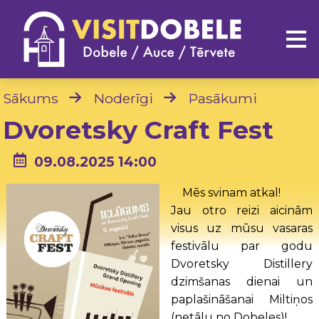
Sākums
Noderīgi
Pasākumi
Dvoretsky Craft Fest
09.08.2025 14:00
Mēs svinam atkal!
Jau otro reizi aicinām
visus uz mūsu vasaras
festivālu par godu
Dvoretsky Distillery
dzimšanas dienai un
paplašināšanai Miltiņos
(netālu no Dobeles)!