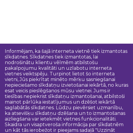
Informējam, ka šajā interneta vietnē tiek izmantotas
sīkdatnes. Sīkdatnes tiek izmantotas, lai
nodrošinātu klientu vēlmēm atbilstošu
pakalpojumu kvalitāti un uzlabotu interneta
vietnes veiktspēju. Turpinot lietot šo interneta
vietni, Jūs piekrītat minēto mērķu sasniegšanai
nepieciešamo sīkdatņu izvietošanai iekārtā, no kuras
esat veicis pieslēgšanos mūsu vietnei. Jums ir
tiesības nepiekrist sīkdatņu izmantošanai, atbilstoši
mainot pārlūka iestatījumus un dzēšot iekārtā
saglabātās sīkdatnes. Lūdzu pievērsiet uzmanību,
ka atsevišķu sīkdatņu dzēšana un to izmantošanas
aizliegšana var ietekmēt vietnes funkcionalitāti.
Skaidra un visaptveroša informācija par sīkdatnēm
un kāt tās ierobežot ir pieejams sadaļā "Uzzināt