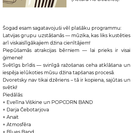
Šogad esam sagatavojuši vēl plašāku programmu:
Latvijas grupu uzstāšanās — mūzika, kas liks kustēties
arī viskaislīgākajiem džina cienītājiem!
Piepūšamās atrakcijas bērniem — lai prieks ir visai
ģimenei!
Svētīgs brīdis — svinīgā ražošanas ceha atklāšana un
iespēja ielūkoties mūsu džina tapšanas procesā.
Dvoretsky nav tikai dzēriens – tā ir kopiena, sajūtas un
svētki!
Piedālās:
+ Evelīna Viškine un POPCORN BAND
+ Darja Čebotarjova
+ Anait
+ Atmosfēra
+ Blues Band