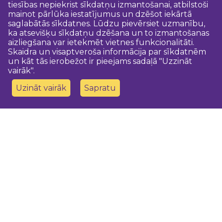
tiesības nepiekrist sīkdatņu izmantošanai, atbilstoši
mainot pārlūka iestatījumus un dzēšot iekārtā
saglabātās sīkdatnes. Lūdzu pievērsiet uzmanību,
ka atsevišķu sīkdatņu dzēšana un to izmantošanas
aizliegšana var ietekmēt vietnes funkcionalitāti.
Skaidra un visaptveroša informācija par sīkdatnēm
un kāt tās ierobežot ir pieejams sadaļā "Uzzināt
vairāk".
Uzināt vairāk
Sapratu
Sazinies ar mums
Dobeles novada TIC
turisms@dobele.lv