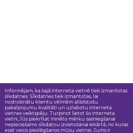
Informējam, ka šajā interneta vietnē tiek izmantotas
sīkdatnes. Sīkdatnes tiek izmantotas, lai
nodrošinātu klientu vēlmēm atbilstošu
pakalpojumu kvalitāti un uzlabotu interneta
vietnes veiktspēju. Turpinot lietot šo interneta
vietni, Jūs piekrītat minēto mērķu sasniegšanai
nepieciešamo sīkdatņu izvietošanai iekārtā, no kuras
esat veicis pieslēgšanos mūsu vietnei. Jums ir