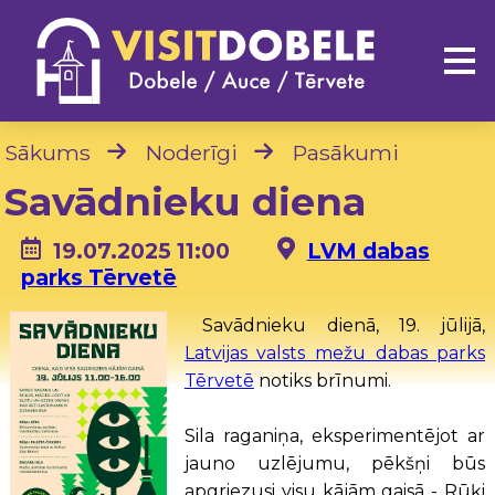
Sākums
Noderīgi
Pasākumi
Savādnieku diena
19.07.2025 11:00
LVM dabas
parks Tērvetē
Savādnieku dienā, 19. jūlijā,
Latvijas valsts mežu dabas parks
Tērvetē
notiks brīnumi.
Sila raganiņa, eksperimentējot ar
jauno uzlējumu, pēkšņi būs
apgriezusi vis
u kājām gaisā - Rūķi