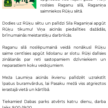
rosīsies Raganu silā, Raganiņa
saimniekos Rūķu sētā.
Dodies uz Rūķu sētu un palīdzi Sila Raganiņai apgūt
Rūķu tikumu! Viņa aicinās piedalīties dažādās,
brīnumainās meistarstiķu darbnīcās.
Raganu silā noslēpumainā veidā nonākusī Rūķu
saime centīsies apgūt lidošanu ar slotu. Rūķi dalīsies
zināšanās par reti sastopamiem dzīvniekiem un
neparastiem koku veidojumiem.
Meža Laumiņa aicinās ikvienu palīdzēt uzrakstīt
īpašus buramvārdus, lai Pasaku mežā viss atgrieztos
ierastajā vietā un kārtībā.
Tiekamies! Dabas parks atvērts katru dienu, darba
laiks: 9:00-19:00.