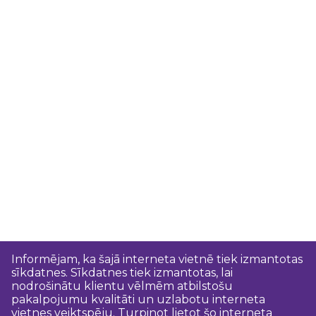
Informējam, ka šajā interneta vietnē tiek izmantotas
sīkdatnes. Sīkdatnes tiek izmantotas, lai
nodrošinātu klientu vēlmēm atbilstošu
pakalpojumu kvalitāti un uzlabotu interneta
vietnes veiktspēju. Turpinot lietot šo interneta