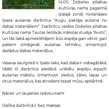
14.00, Dobeles pilsētas
Kultūras nama pagalmā
(zaļajā zonā) norisināsies
īpaša aušanas darbnīca “Augu paklāja aušana no
dabas materiāliem”. Darbnīcu veidos Dobeles pilsētas
Kultūras nama Tautas lietišķās mākslas studija “Avots”,
un tās laikā apmeklētājiem būs iespēja gan vērot, gan
pašiem izmēģināt aušanas tehniku, izmantojot
dažādus dabas materiālus.
Vasaras saulgrieži ir īpašs laiks, kad daba ir visbagātākā,
tādēļ šī darbnīca piedāvā unikālu iespēju iepazīt
aušanas mākslu, izmantojot ziedus, zāles, lapas un
citus materiālus, kas atrodami tepat mūsu apkārtnē.
Nāciet un ļaujieties radošumam!
Dalība darbnīcā ir bez maksas.