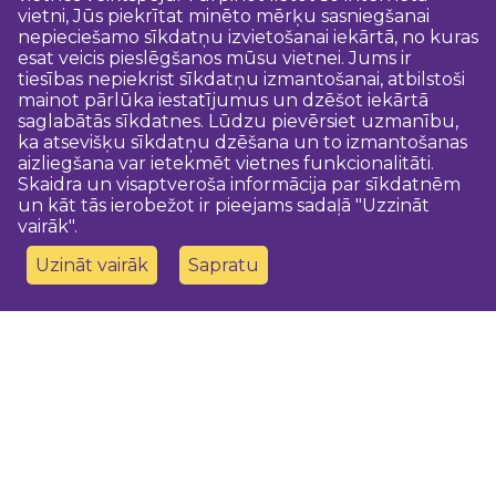
vietni, Jūs piekrītat minēto mērķu sasniegšanai
nepieciešamo sīkdatņu izvietošanai iekārtā, no kuras
esat veicis pieslēgšanos mūsu vietnei. Jums ir
tiesības nepiekrist sīkdatņu izmantošanai, atbilstoši
mainot pārlūka iestatījumus un dzēšot iekārtā
saglabātās sīkdatnes. Lūdzu pievērsiet uzmanību,
ka atsevišķu sīkdatņu dzēšana un to izmantošanas
aizliegšana var ietekmēt vietnes funkcionalitāti.
Skaidra un visaptveroša informācija par sīkdatnēm
un kāt tās ierobežot ir pieejams sadaļā "Uzzināt
vairāk".
Uzināt vairāk
Sapratu
Sazinies ar mums