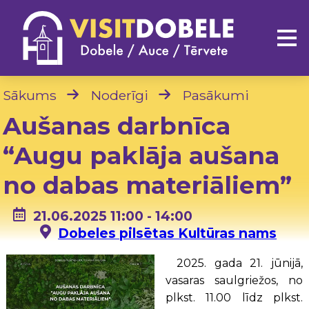
Sākums
Noderīgi
Pasākumi
Aušanas darbnīca
“Augu paklāja aušana
no dabas materiāliem”
21.06.2025 11:00 - 14:00
Dobeles pilsētas Kultūras nams
2025. gada 21. jūnijā,
vasaras saulgriežos, no
plkst. 11.00 līdz plkst.