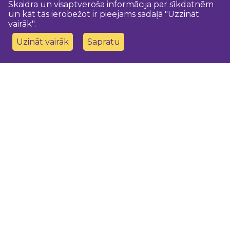
Skaidra un visaptveroša informācija par sīkdatnēm
un kāt tās ierobežot ir pieejams sadaļā "Uzzināt
vairāk".
Uzināt vairāk
Sapratu
Sazinies ar mums
Dobeles novada TIC
turisms@dobele.lv
(+371) 28675118
Dobeles Amatu māja, Baznīcas iela 8, Dobele
Auces TIP