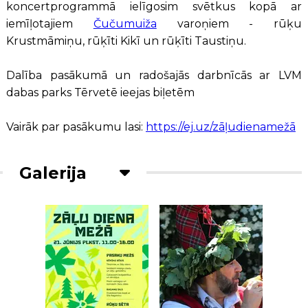
koncertprogrammā ielīgosim svētkus kopā ar
iemīļotajiem
Čučumuiža
varoņiem - rūķu
Krustmāmiņu, rūķīti Kikī un rūķīti Taustiņu.
Dalība pasākumā un radošajās darbnīcās ar LVM
dabas parks Tērvetē ieejas biļetēm
Vairāk par pasākumu lasi:
https://ej.uz/zāļudienamežā
Galerija