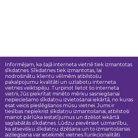
Informējam, ka šajā interneta vietnē tiek izmantotas
sīkdatnes. Sīkdatnes tiek izmantotas, lai
nodrošinātu klientu vēlmēm atbilstošu
pakalpojumu kvalitāti un uzlabotu interneta
vietnes veiktspēju. Turpinot lietot šo interneta
vietni, Jūs piekrītat minēto mērķu sasniegšanai
nepieciešamo sīkdatņu izvietošanai iekārtā, no kuras
esat veicis pieslēgšanos mūsu vietnei. Jums ir
tiesības nepiekrist sīkdatņu izmantošanai, atbilstoši
mainot pārlūka iestatījumus un dzēšot iekārtā
saglabātās sīkdatnes. Lūdzu pievērsiet uzmanību,
ka atsevišķu sīkdatņu dzēšana un to izmantošanas
aizliegšana var ietekmēt vietnes funkcionalitāti.