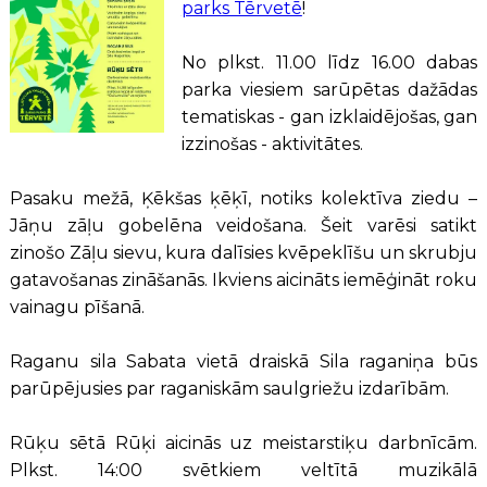
parks Tērvetē
!
No plkst. 11.00 līdz 16.00 dabas
parka viesiem sarūpētas dažādas
tematiskas - gan izklaidējošas, gan
izzinošas - aktivitātes.
Pasaku mežā, Ķēkšas ķēķī, notiks kolektīva ziedu –
Jāņu zāļu gobelēna veidošana. Šeit varēsi satikt
zinošo Zāļu sievu, kura dalīsies kvēpeklīšu un skrubju
gatavošanas zināšanās. Ikviens aicināts iemēģināt roku
vainagu pīšanā.
Raganu sila Sabata vietā draiskā Sila raganiņa būs
parūpējusies par raganiskām saulgriežu izdarībām.
Rūķu sētā Rūķi aicinās uz meistarstiķu darbnīcām.
Plkst. 14:00 svētkiem veltītā muzikālā