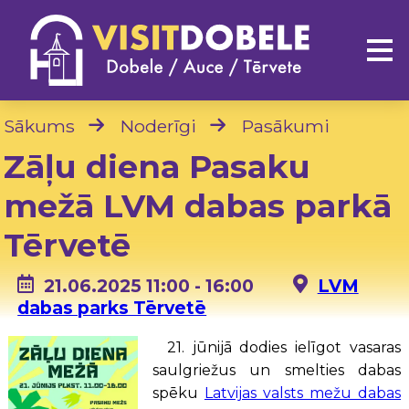
Sākums
Noderīgi
Pasākumi
Zāļu diena Pasaku
mežā LVM dabas parkā
Tērvetē
21.06.2025 11:00 - 16:00
LVM
dabas parks Tērvetē
21. jūnijā dodies iel
īgot vasaras
saulgriežus un smelties dabas
spēku
Latvijas valsts mežu dabas