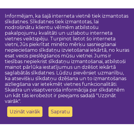
Informējam, ka šajā interneta vietnē tiek izmantotas
sīkdatnes. Sīkdatnes tiek izmantotas, lai
nodrošinātu klientu vēlmēm atbilstošu
pakalpojumu kvalitāti un uzlabotu interneta
vietnes veiktspēju. Turpinot lietot šo interneta
vietni, Jūs piekrītat minēto mērķu sasniegšanai
nepieciešamo sīkdatņu izvietošanai iekārtā, no kuras
esat veicis pieslēgšanos mūsu vietnei. Jums ir
tiesības nepiekrist sīkdatņu izmantošanai, atbilstoši
mainot pārlūka iestatījumus un dzēšot iekārtā
saglabātās sīkdatnes. Lūdzu pievērsiet uzmanību,
ka atsevišķu sīkdatņu dzēšana un to izmantošanas
aizliegšana var ietekmēt vietnes funkcionalitāti.
Skaidra un visaptveroša informācija par sīkdatnēm
un kāt tās ierobežot ir pieejams sadaļā "Uzzināt
vairāk".
Uzināt vairāk
Sapratu