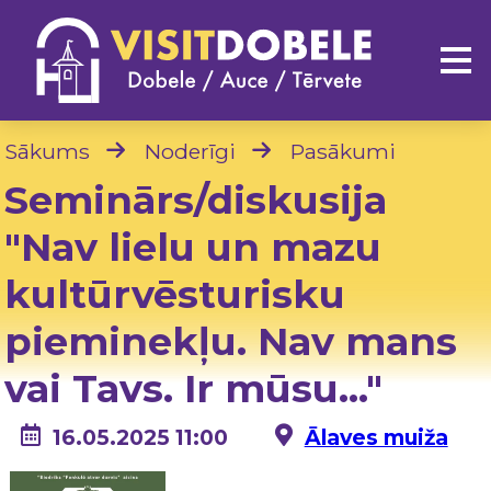
Sākums
Noderīgi
Pasākumi
Seminārs/diskusija
"Nav lielu un mazu
kultūrvēsturisku
pieminekļu. Nav mans
vai Tavs. Ir mūsu..."
16.05.2025 11:00
Ālaves muiža