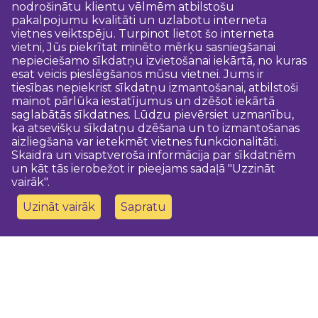
nodrošinātu klientu vēlmēm atbilstošu
pakalpojumu kvalitāti un uzlabotu interneta
vietnes veiktspēju. Turpinot lietot šo interneta
vietni, Jūs piekrītat minēto mērķu sasniegšanai
nepieciešamo sīkdatņu izvietošanai iekārtā, no kuras
esat veicis pieslēgšanos mūsu vietnei. Jums ir
tiesības nepiekrist sīkdatņu izmantošanai, atbilstoši
mainot pārlūka iestatījumus un dzēšot iekārtā
saglabātās sīkdatnes. Lūdzu pievērsiet uzmanību,
ka atsevišķu sīkdatņu dzēšana un to izmantošanas
aizliegšana var ietekmēt vietnes funkcionalitāti.
Skaidra un visaptveroša informācija par sīkdatnēm
un kāt tās ierobežot ir pieejams sadaļā "Uzzināt
vairāk".
Uzināt vairāk
Sapratu