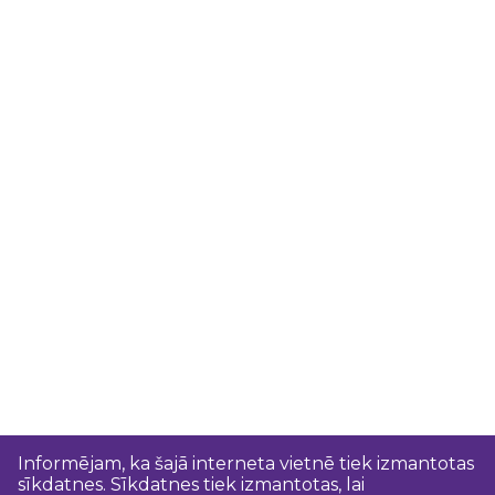
Informējam, ka šajā interneta vietnē tiek izmantotas
sīkdatnes. Sīkdatnes tiek izmantotas, lai