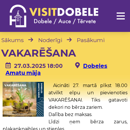
Sākums
Noderīgi
Pasākumi
VAKARĒŠANA
27.03.2025 18:00
Dobeles
Amatu māja
Aicināti 27. martā plkst 18.00
atvilkt elpu un pievienoties
VAKARĒŠANAI. Tiks gatavoti
dekori no bērza zariem.
Dalība bez maksas.
Līdzi ņem bērza zarus,
plakanknaibles un stieples.