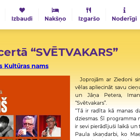
Izbaudi
Nakšņo
Izgaršo
Noderīgi
ncertā “SVĒTVAKARS”
s Kultūras nams
Joprojām ar Ziedoni si
vēlas apliecināt savu ci
un Jāņa Petera, Imant
“Svētvakars”.
“Tā ir radīta kā manas da
dziesmas. Šī programma n
ir sevi pierādījuši laikā u
Paula skaņdarbi, ko Mae