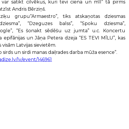
ā var satikt cilvēkus, kuri tevi ciena un mīl” tā pirms
zīst Andris Bērziņš.
ķu grupu“Armaestro”, tiks atskaņotas dziesmas
dziesma”, “Dzeguzes balss”, “Spoku dziesma”,
ogle”, “Es šonakt sēdēšu uz jumta” u.c. Koncertu
a epifānijas un Jāņa Petera dzeja “ES TEVI MĪLU”, kas
 visām Latvijas sievietēm.
o sirds un sirdi manas daiļrades darba mūža esence”.
dize.lv/lv/event/146961