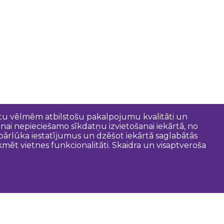
entu vēlmēm atbilstošu pakalpojumu kvalitāti un
anai nepieciešamo sīkdatņu izvietošanai iekārtā, no
t pārlūka iestatījumus un dzēšot iekārtā saglabātās
mēt vietnes funkcionalitāti. Skaidra un visaptveroša
oderīgi