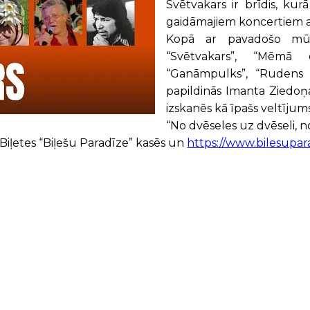
Svētvakars ir brīdis, kur
gaidāmajiem koncertiem at
Kopā ar pavadošo mūzi
“Svētvakars”, “Mēmā 
“Ganāmpulks”, “Rudens 
papildinās Imanta Ziedoņ
izskanēs kā īpašs veltījums
“No dvēseles uz dvēseli, n
!Biļetes “Biļešu Paradīze” kasēs un
https://www.bilesupara