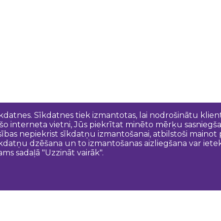
īkdatnes. Sīkdatnes tiek izmantotas, lai nodrošinātu kli
 šo interneta vietni, Jūs piekrītat minēto mērķu sasniegš
esības nepiekrist sīkdatņu izmantošanai, atbilstoši maino
kdatņu dzēšana un to izmantošanas aizliegšana var ietek
ams sadaļā "Uzzināt vairāk".
Sazinies ar mums
N