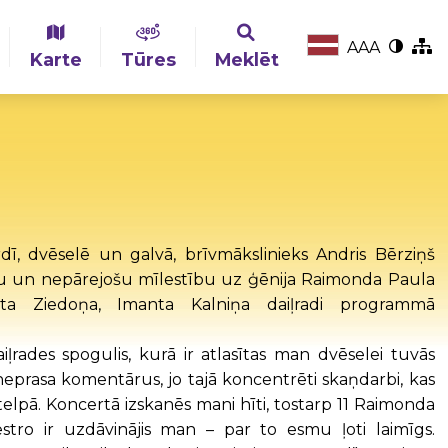
A
A
A
Karte
Tūres
Meklēt
rdī, dvēselē un galvā, brīvmākslinieks Andris Bērziņš
eņu un nepārejošu mīlestību uz ģēnija Raimonda Paula
a Ziedoņa, Imanta Kalniņa daiļradi programmā
iļrades spogulis, kurā ir atlasītas man dvēselei tuvās
eprasa komentārus, jo tajā koncentrēti skaņdarbi, kas
n telpā. Koncertā izskanēs mani hīti, tostarp 11 Raimonda
stro ir uzdāvinājis man – par to esmu ļoti laimīgs.