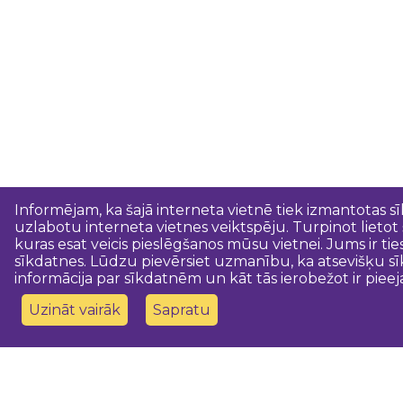
Informējam, ka šajā interneta vietnē tiek izmantotas s
uzlabotu interneta vietnes veiktspēju. Turpinot lietot
kuras esat veicis pieslēgšanos mūsu vietnei. Jums ir ti
sīkdatnes. Lūdzu pievērsiet uzmanību, ka atsevišķu sī
informācija par sīkdatnēm un kāt tās ierobežot ir pieej
Uzināt vairāk
Sapratu