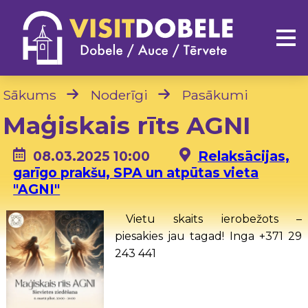
Sākums
Noderīgi
Pasākumi
Maģiskais rīts AGNI
08.03.2025 10:00
Relaksācijas,
garīgo prakšu, SPA un atpūtas vieta
"AGNI"
Vietu skaits ierobežots –
piesakies jau tagad! Inga +371 29
243 441