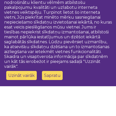
nodrošinātu klientu vēlmēm atbilstošu
pakalpojumu kvalitāti un uzlabotu interneta
vietnes veiktspēju. Turpinot lietot šo interneta
vietni, Jūs piekrītat minēto mērķu sasniegšanai
nepieciešamo sīkdatņu izvietošanai iekārtā, no kuras
esat veicis pieslēgšanos mūsu vietnei. Jums ir
tiesības nepiekrist sīkdatņu izmantošanai, atbilstoši
mainot pārlūka iestatījumus un dzēšot iekārtā
saglabātās sīkdatnes. Lūdzu pievērsiet uzmanību,
ka atsevišķu sīkdatņu dzēšana un to izmantošanas
aizliegšana var ietekmēt vietnes funkcionalitāti.
Skaidra un visaptveroša informācija par sīkdatnēm
un kāt tās ierobežot ir pieejams sadaļā "Uzzināt
vairāk".
Uzināt vairāk
Sapratu