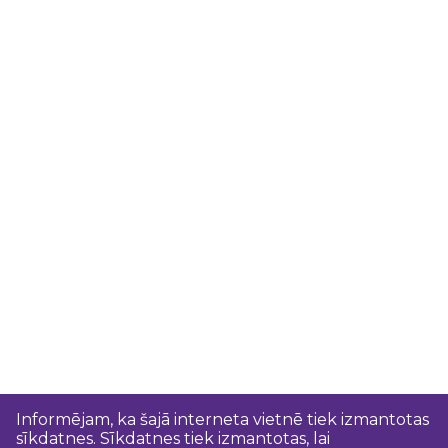
Informējam, ka šajā interneta vietnē tiek izmantotas
sīkdatnes. Sīkdatnes tiek izmantotas, lai