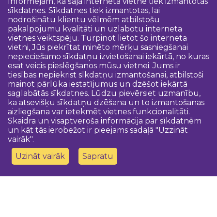
Informējam, ka šajā interneta vietnē tiek izmantotas
sīkdatnes. Sīkdatnes tiek izmantotas, lai
nodrošinātu klientu vēlmēm atbilstošu
pakalpojumu kvalitāti un uzlabotu interneta
vietnes veiktspēju. Turpinot lietot šo interneta
vietni, Jūs piekrītat minēto mērķu sasniegšanai
nepieciešamo sīkdatņu izvietošanai iekārtā, no kuras
esat veicis pieslēgšanos mūsu vietnei. Jums ir
tiesības nepiekrist sīkdatņu izmantošanai, atbilstoši
mainot pārlūka iestatījumus un dzēšot iekārtā
saglabātās sīkdatnes. Lūdzu pievērsiet uzmanību,
ka atsevišķu sīkdatņu dzēšana un to izmantošanas
aizliegšana var ietekmēt vietnes funkcionalitāti.
Skaidra un visaptveroša informācija par sīkdatnēm
un kāt tās ierobežot ir pieejams sadaļā "Uzzināt
vairāk".
Uzināt vairāk
Sapratu