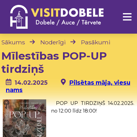
Sākums
Noderīgi
Pasākumi
Mīlestības POP-UP
tirdziņš
14.02.2025
Pilsētas māja, viesu
nams
POP UP TIRDZIŅŠ 14.02.2025.
no 12:00 līdz 18:00!