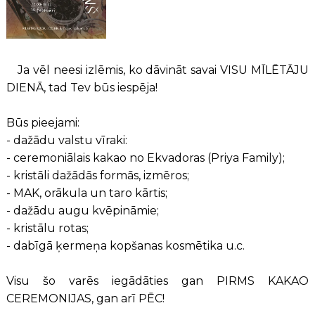
Ja vēl neesi izlēmis, ko dāvināt savai VISU MĪLĒTĀJU
DIENĀ, tad Tev būs iespēja!
Būs
pieejami:
- dažādu valstu vīraki:
- ⁠ceremoniālais kakao no Ekvadoras (Priya Family);
- ⁠kristāli dažādās formās, izmēros;
- ⁠MAK, orākula un taro kārtis;
- ⁠dažādu augu kvēpināmie;
- ⁠kristālu rotas;
- ⁠dabīgā ķermeņa kopšanas kosmētika u.c.
Visu šo varēs iegādāties gan PIRMS KAKAO
CEREMONIJAS, gan arī PĒC!