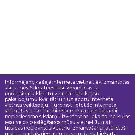
Informējam, ka šajā interneta vietnē tiek izmantotas
sīkdatnes. Sīkdatnes tiek izmantotas, lai
nodrošinātu klientu vēlmēm atbilstošu
pakalpojumu kvalitāti un uzlabotu interneta
vietnes veiktspēju. Turpinot lietot šo interneta
vietni, Jūs piekrītat minēto mērķu sasniegšanai
nepieciešamo sīkdatņu izvietošanai iekārtā, no kuras
esat veicis pieslēgšanos mūsu vietnei. Jums ir
tiesības nepiekrist sīkdatņu izmantošanai, atbilstoši
mainot pārlūka iestatījumus un dzēšot iekārtā