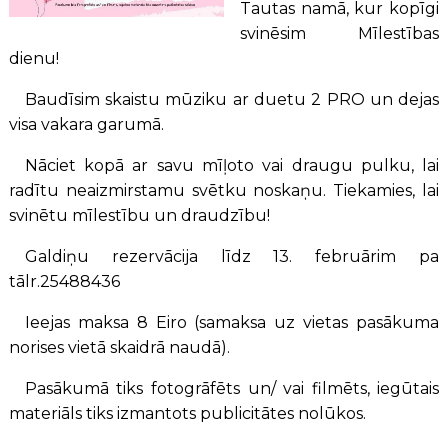
Tautas namā, kur kopīgi
svinēsim Mīlestības
dienu!
Baudīsim skaistu mūziku ar duetu 2 PRO un dejas
visa vakara garumā.
Nāciet kopā ar savu mīļoto vai draugu pulku, lai
radītu neaizmirstamu svētku noskaņu. Tiekamies, lai
svinētu mīlestību un draudzību!
Galdiņu rezervācija līdz 13. februārim pa
tālr.25488436
Ieejas maksa 8 Eiro (samaksa uz vietas pasākuma
norises vietā skaidrā naudā).
Pasākumā tiks fotogrāfēts un/ vai filmēts, iegūtais
materiāls tiks izmantots publicitātes nolūkos.