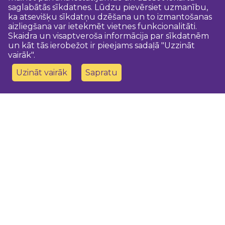
saglabātās sīkdatnes. Lūdzu pievērsiet uzmanību,
ka atsevišķu sīkdatņu dzēšana un to izmantošanas
aizliegšana var ietekmēt vietnes funkcionalitāti.
Skaidra un visaptveroša informācija par sīkdatnēm
un kāt tās ierobežot ir pieejams sadaļā "Uzzināt
vairāk".
Uzināt vairāk
Sapratu
Sazinies ar mums
Dobeles novada TIC
turisms@dobele.lv
(+371) 28675118