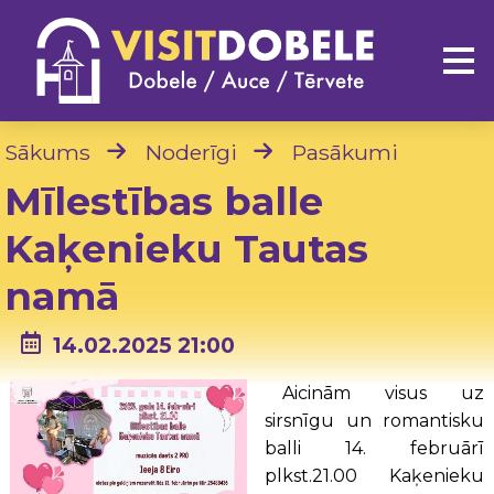
Sākums
Noderīgi
Pasākumi
Mīlestības balle
Kaķenieku Tautas
namā
14.02.2025 21:00
Aicinām visus uz
sirsnīgu un romantisku
balli 14. februārī
plkst.21.00 Kaķenieku