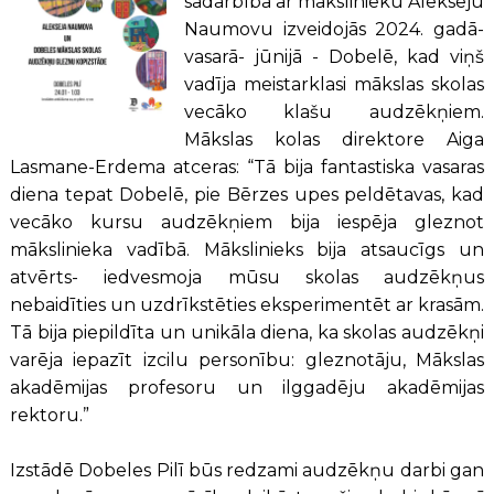
sadarbība ar mākslinieku Alekseju
Naumovu izveidojās 2024. gadā-
vasarā- jūnijā - Dobelē, kad viņš
vadīja meistarklasi mākslas skolas
vecāko klašu audzēkņiem.
Mākslas kolas direktore Aiga
Lasmane-Erdema atceras: “Tā bija fantastiska vasaras
diena tepat Dobelē, pie Bērzes upes peldētavas, kad
vecāko kursu audzēkņiem bija iespēja gleznot
mākslinieka vadībā. Mākslinieks bija atsaucīgs un
atvērts- iedvesmoja mūsu skolas audzēkņus
nebaidīties un uzdrīkstēties eksperimentēt ar krasām.
Tā bija piepildīta un unikāla diena, ka skolas audzēkņi
varēja iepazīt izcilu personību: gleznotāju, Mākslas
akadēmijas profesoru un ilggadēju akadēmijas
rektoru.”
Izstādē Dobeles Pilī būs redzami audzēkņu darbi gan