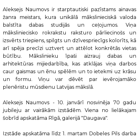
Aleksejs Naumovs ir starptautiski pazīstams ainavas
žanra meistars, kura unikālā mākslinieciskā valoda
balstīta dabas studijās un ceļojumos. Viņa
māksliniecisko rokrakstu raksturo pārliecinošs un
izsvērts triepiens, spilgts un dzīvespriecīgs kolorīts, kā
arī spēja precīzi uztvert un attēlot konkrētās vietas
būtību. Mākslinieku īpaši aizrauj dabas un
arhitektūras mijiedarbība, kas atklājas viņa darbos
caur gaismas un ēnu spēlēm un to ietekmi uz krāsu
un formu. Viņu var dēvēt par ievērojamāko
plenēristu mūsdienu Latvijas mākslā.
Aleksejs Naumovs - 10. janvārī nosvinēja 70 gadu
jubileju ar vairākām izstādēm. Viena no lielākajam
šobrīd apskatāma Rīgā, galerijā "Daugava".
Izstāde apskatāma līdz 1. martam Dobeles Pils darba