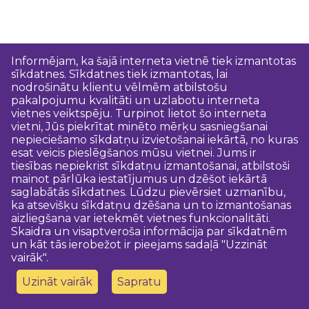
Informējam, ka šajā interneta vietnē tiek izmantotas
sīkdatnes. Sīkdatnes tiek izmantotas, lai
nodrošinātu klientu vēlmēm atbilstošu
pakalpojumu kvalitāti un uzlabotu interneta
vietnes veiktspēju. Turpinot lietot šo interneta
vietni, Jūs piekrītat minēto mērķu sasniegšanai
nepieciešamo sīkdatņu izvietošanai iekārtā, no kuras
esat veicis pieslēgšanos mūsu vietnei. Jums ir
tiesības nepiekrist sīkdatņu izmantošanai, atbilstoši
mainot pārlūka iestatījumus un dzēšot iekārtā
saglabātās sīkdatnes. Lūdzu pievērsiet uzmanību,
ka atsevišķu sīkdatņu dzēšana un to izmantošanas
aizliegšana var ietekmēt vietnes funkcionalitāti.
Skaidra un visaptveroša informācija par sīkdatnēm
un kāt tās ierobežot ir pieejams sadaļā "Uzzināt
vairāk".
Uzināt vairāk
Sapratu