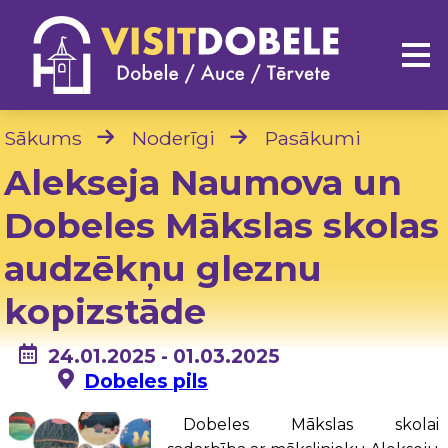
Sākums
Noderīgi
Pasākumi
Alekseja Naumova un
Dobeles Mākslas skolas
audzēkņu gleznu
kopizstāde
24.01.2025 - 01.03.2025
Dobeles pils
Dobeles Mākslas skolai