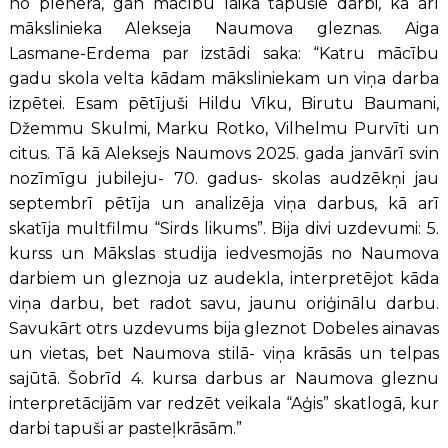
no plenēra, gan mācību laikā tapušie darbi, kā arī
mākslinieka Alekseja Naumova gleznas. Aiga
Lasmane-Erdema par izstādi saka: “Katru mācību
gadu skola velta kādam māksliniekam un viņa darba
izpētei. Esam pētījuši Hildu Vīku, Birutu Baumani,
Džemmu Skulmi, Marku Rotko, Vilhelmu Purvīti un
citus. Tā kā Aleksejs Naumovs 2025. gada janvārī svin
nozīmīgu jubileju- 70. gadus- skolas audzēkņi jau
septembrī pētīja un analizēja viņa darbus, kā arī
skatīja multfilmu “Sirds likums”. Bija divi uzdevumi: 5.
kurss un Mākslas studija iedvesmojās no Naumova
darbiem un gleznoja uz audekla, interpretējot kāda
viņa darbu, bet radot savu, jaunu oriģinālu darbu.
Savukārt otrs uzdevums bija gleznot Dobeles ainavas
un vietas, bet Naumova stilā- viņa krāsās un telpas
sajūtā. Šobrīd 4. kursa darbus ar Naumova gleznu
interpretācijām var redzēt veikala “Aģis” skatlogā, kur
darbi tapuši ar pasteļkrāsām.”