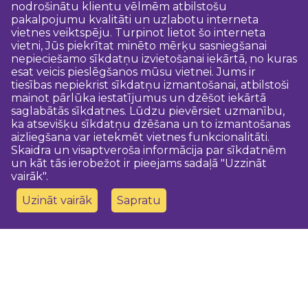
nodrošinātu klientu vēlmēm atbilstošu
pakalpojumu kvalitāti un uzlabotu interneta
vietnes veiktspēju. Turpinot lietot šo interneta
vietni, Jūs piekrītat minēto mērķu sasniegšanai
nepieciešamo sīkdatņu izvietošanai iekārtā, no kuras
esat veicis pieslēgšanos mūsu vietnei. Jums ir
tiesības nepiekrist sīkdatņu izmantošanai, atbilstoši
mainot pārlūka iestatījumus un dzēšot iekārtā
saglabātās sīkdatnes. Lūdzu pievērsiet uzmanību,
ka atsevišķu sīkdatņu dzēšana un to izmantošanas
aizliegšana var ietekmēt vietnes funkcionalitāti.
Skaidra un visaptveroša informācija par sīkdatnēm
un kāt tās ierobežot ir pieejams sadaļā "Uzzināt
vairāk".
Uzināt vairāk
Sapratu