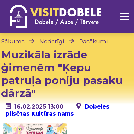
Sākums
Noderīgi
Pasākumi
Muzikāla izrāde
ģimenēm "Ķepu
patruļa poniju pasaku
dārzā"
16.02.2025 13:00
Dobeles
pilsētas Kultūras nams