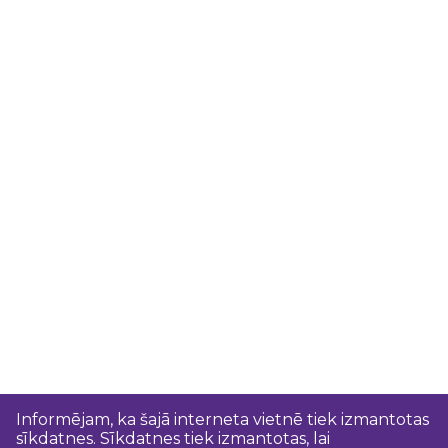
Informējam, ka šajā interneta vietnē tiek izmantotas
sīkdatnes. Sīkdatnes tiek izmantotas, lai