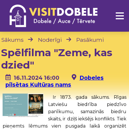
Sākums
Noderīgi
Pasākumi
Spēlfilma "Zeme, kas
dzied"
16.11.2024 16:00
Dobeles
pilsētas Kultūras nams
Ir 1873. gada sākums. Rīgas
Latviešu biedrība piedzīvo
panīkumu, samazinās biedru
skaits, ir dziļš iekšējs konflikts. Tiek
pieņemts lēmums vien pusgada laikā organizēt