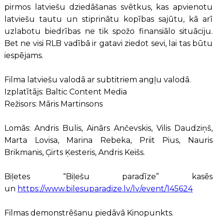
pirmos latviešu dziedāšanas svētkus, kas apvienotu
latviešu tautu un stiprinātu kopības sajūtu, kā arī
uzlabotu biedrības ne tik spožo finansiālo situāciju.
Bet ne visi RLB vadībā ir gatavi ziedot sevi, lai tas būtu
iespējams.
Filma latviešu valodā ar subtitriem angļu valodā.
Izplatītājs: Baltic Content Media
Režisors: Māris Martinsons
Lomās: Andris Bulis, Ainārs Ančevskis, Vilis Daudziņš,
Marta Lovisa, Marina Rebeka, Priit Pius, Nauris
Brikmanis, Ģirts Ķesteris, Andris Keišs.
Biļetes “Biļešu paradīze” kasēs
un
https://www.bilesuparadize.lv/lv/event/145624
Filmas demonstrēšanu piedāvā Kinopunkts.