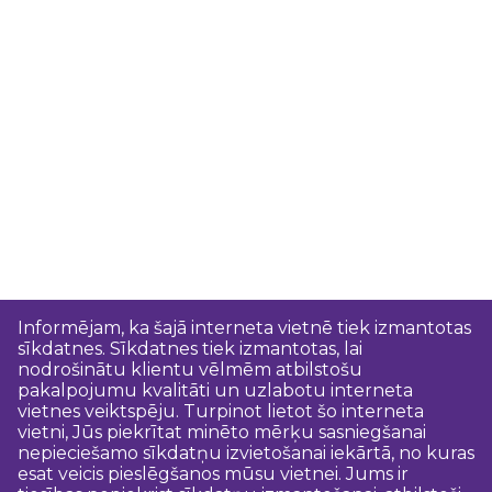
Informējam, ka šajā interneta vietnē tiek izmantotas
sīkdatnes. Sīkdatnes tiek izmantotas, lai
nodrošinātu klientu vēlmēm atbilstošu
pakalpojumu kvalitāti un uzlabotu interneta
vietnes veiktspēju. Turpinot lietot šo interneta
vietni, Jūs piekrītat minēto mērķu sasniegšanai
nepieciešamo sīkdatņu izvietošanai iekārtā, no kuras
esat veicis pieslēgšanos mūsu vietnei. Jums ir