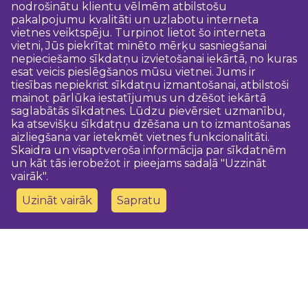
nodrošinātu klientu vēlmēm atbilstošu
pakalpojumu kvalitāti un uzlabotu interneta
vietnes veiktspēju. Turpinot lietot šo interneta
vietni, Jūs piekrītat minēto mērķu sasniegšanai
nepieciešamo sīkdatņu izvietošanai iekārtā, no kuras
esat veicis pieslēgšanos mūsu vietnei. Jums ir
tiesības nepiekrist sīkdatņu izmantošanai, atbilstoši
mainot pārlūka iestatījumus un dzēšot iekārtā
saglabātās sīkdatnes. Lūdzu pievērsiet uzmanību,
ka atsevišķu sīkdatņu dzēšana un to izmantošanas
aizliegšana var ietekmēt vietnes funkcionalitāti.
Skaidra un visaptveroša informācija par sīkdatnēm
un kāt tās ierobežot ir pieejams sadaļā "Uzzināt
vairāk".
Uzināt vairāk
Sapratu