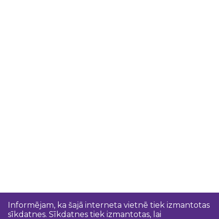
Informējam, ka šajā interneta vietnē tiek izmantotas
sīkdatnes. Sīkdatnes tiek izmantotas, lai