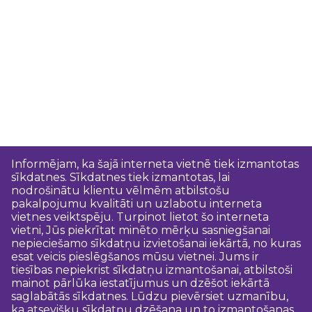
Informējam, ka šajā interneta vietnē tiek izmantotas
sīkdatnes. Sīkdatnes tiek izmantotas, lai
nodrošinātu klientu vēlmēm atbilstošu
pakalpojumu kvalitāti un uzlabotu interneta
vietnes veiktspēju. Turpinot lietot šo interneta
vietni, Jūs piekrītat minēto mērķu sasniegšanai
nepieciešamo sīkdatņu izvietošanai iekārtā, no kuras
esat veicis pieslēgšanos mūsu vietnei. Jums ir
tiesības nepiekrist sīkdatņu izmantošanai, atbilstoši
mainot pārlūka iestatījumus un dzēšot iekārtā
saglabātās sīkdatnes. Lūdzu pievērsiet uzmanību,
ka atsevišķu sīkdatņu dzēšana un to izmantošanas