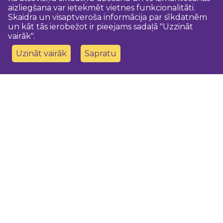
aizliegšana var ietekmēt vietnes funkcionalitāti.
Skaidra un visaptveroša informācija par sīkdatnēm
un kāt tās ierobežot ir pieejams sadaļā "Uzzināt
vairāk".
Uzināt vairāk
Sapratu
Sazinies ar mums
Dobeles novada TIC
turisms@dobele.lv
(+371) 28675118
Dobeles Amatu māja, Baznīcas iela 8, Dobele