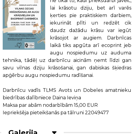
ne tikai to, kādi priekšdarbi jāveic,
lai krāsotu dziju, bet arī varēs
ķerties pie praktiskiem darbiem,
iekurināt plīti un redzēt cik
daudz dažādu krāsu var iegūt
krāsojot ar augiem. Darbnīcas
laikā tiks apgūta arī ecoprint jeb
augu nospiedumu uz auduma
tehnika, tādēļ uz darbnīcu aicinām ņemt līdzi gan
savu vilnas dziju krāsošanai, gan dabiskas šķiedras
apģērbu augu nospiedumu radīšanai.
Darbnīcu vadīs TLMS Avots un Dobeles amatnieku
biedrības dalībniece Daina Ieviņa
Maksa par abām nodarbībām 15,00 EUR
Iepriekšēja pieteikšanās pa tālruni 22049477
Galerija