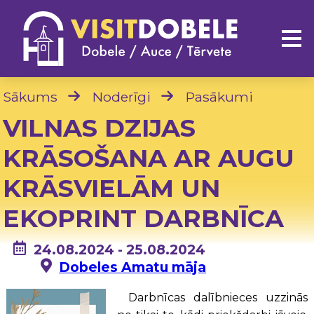
Sākums
Noderīgi
Pasākumi
VILNAS DZIJAS
KRĀSOŠANA AR AUGU
KRĀSVIELĀM UN
EKOPRINT DARBNĪCA
24.08.2024 - 25.08.2024
Dobeles Amatu māja
Darbnīcas dalībnieces uzzinās