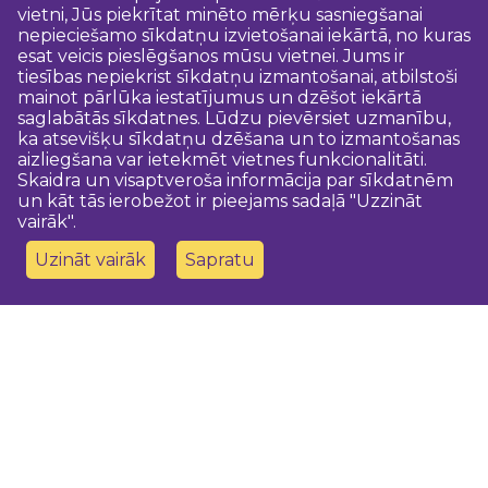
vietni, Jūs piekrītat minēto mērķu sasniegšanai
nepieciešamo sīkdatņu izvietošanai iekārtā, no kuras
esat veicis pieslēgšanos mūsu vietnei. Jums ir
tiesības nepiekrist sīkdatņu izmantošanai, atbilstoši
mainot pārlūka iestatījumus un dzēšot iekārtā
saglabātās sīkdatnes. Lūdzu pievērsiet uzmanību,
ka atsevišķu sīkdatņu dzēšana un to izmantošanas
aizliegšana var ietekmēt vietnes funkcionalitāti.
Skaidra un visaptveroša informācija par sīkdatnēm
un kāt tās ierobežot ir pieejams sadaļā "Uzzināt
vairāk".
Uzināt vairāk
Sapratu
Sazinies ar mums