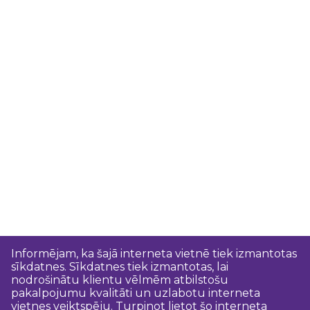
Informējam, ka šajā interneta vietnē tiek izmantotas
sīkdatnes. Sīkdatnes tiek izmantotas, lai
nodrošinātu klientu vēlmēm atbilstošu
pakalpojumu kvalitāti un uzlabotu interneta
vietnes veiktspēju. Turpinot lietot šo interneta