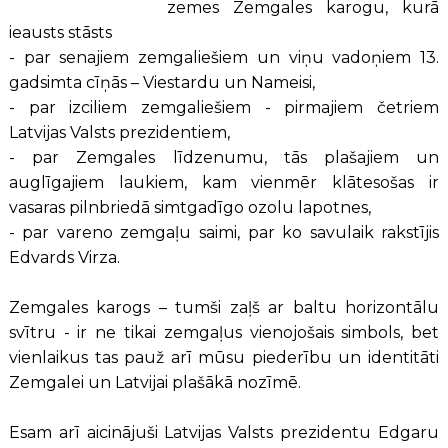
zemes Zemgales karogu, kurā
ieausts stāsts
- par senajiem zemgaliešiem un viņu vadoņiem 13.
gadsimta cīņās – Viestardu un Nameisi,
- par izciliem zemgaliešiem - pirmajiem četriem
Latvijas Valsts prezidentiem,
- par Zemgales līdzenumu, tās plašajiem un
auglīgajiem laukiem, kam vienmēr klātesošas ir
vasaras pilnbriedā simtgadīgo ozolu lapotnes,
- par vareno zemgaļu saimi, par ko savulaik rakstījis
Edvards Virza.
Zemgales karogs – tumši zaļš ar baltu horizontālu
svītru - ir ne tikai zemgaļus vienojošais simbols, bet
vienlaikus tas pauž arī mūsu piederību un identitāti
Zemgalei un Latvijai plašākā nozīmē.
Esam arī aicinājuši Latvijas Valsts prezidentu Edgaru