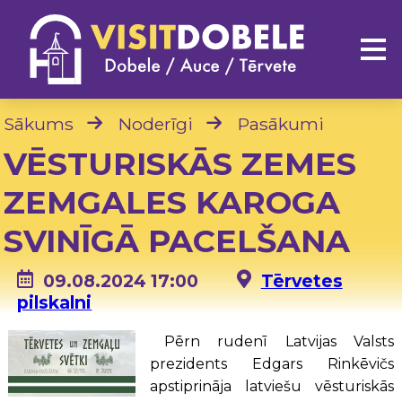
Sākums
Noderīgi
Pasākumi
VĒSTURISKĀS ZEMES
ZEMGALES KAROGA
SVINĪGĀ PACELŠANA
09.08.2024 17:00
Tērvetes
pilskalni
Pērn rudenī Latvijas Valsts
prezidents Edgars Rinkēvičs
apstiprināja latviešu vēsturiskās