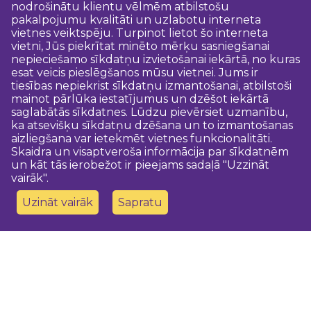
nodrošinātu klientu vēlmēm atbilstošu
pakalpojumu kvalitāti un uzlabotu interneta
vietnes veiktspēju. Turpinot lietot šo interneta
vietni, Jūs piekrītat minēto mērķu sasniegšanai
nepieciešamo sīkdatņu izvietošanai iekārtā, no kuras
esat veicis pieslēgšanos mūsu vietnei. Jums ir
tiesības nepiekrist sīkdatņu izmantošanai, atbilstoši
mainot pārlūka iestatījumus un dzēšot iekārtā
saglabātās sīkdatnes. Lūdzu pievērsiet uzmanību,
ka atsevišķu sīkdatņu dzēšana un to izmantošanas
aizliegšana var ietekmēt vietnes funkcionalitāti.
Skaidra un visaptveroša informācija par sīkdatnēm
un kāt tās ierobežot ir pieejams sadaļā "Uzzināt
vairāk".
Uzināt vairāk
Sapratu