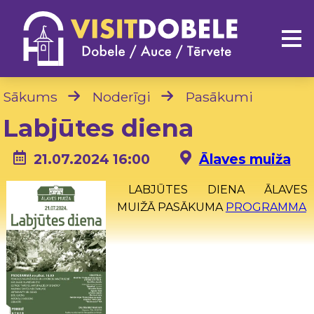
Sākums
Noderīgi
Pasākumi
Labjūtes diena
21.07.2024 16:00
Ālaves muiža
LABJŪTES DIENA ĀLAVES
MUIŽĀ PASĀKUMA
PROGRAMMA