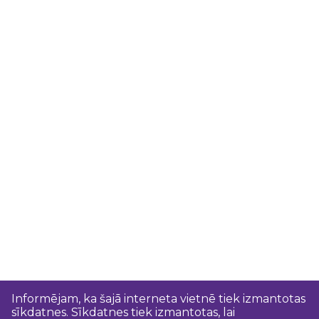
Informējam, ka šajā interneta vietnē tiek izmantotas
sīkdatnes. Sīkdatnes tiek izmantotas, lai