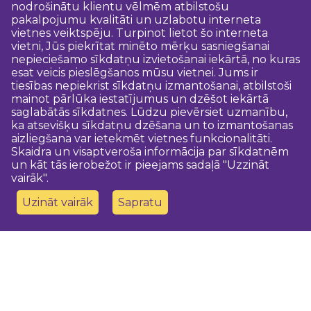
nodrošinātu klientu vēlmēm atbilstošu
pakalpojumu kvalitāti un uzlabotu interneta
vietnes veiktspēju. Turpinot lietot šo interneta
vietni, Jūs piekrītat minēto mērķu sasniegšanai
nepieciešamo sīkdatņu izvietošanai iekārtā, no kuras
esat veicis pieslēgšanos mūsu vietnei. Jums ir
tiesības nepiekrist sīkdatņu izmantošanai, atbilstoši
mainot pārlūka iestatījumus un dzēšot iekārtā
saglabātās sīkdatnes. Lūdzu pievērsiet uzmanību,
ka atsevišķu sīkdatņu dzēšana un to izmantošanas
aizliegšana var ietekmēt vietnes funkcionalitāti.
Skaidra un visaptveroša informācija par sīkdatnēm
un kāt tās ierobežot ir pieejams sadaļā "Uzzināt
vairāk".
Uzināt vairāk
Sapratu