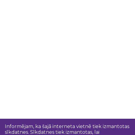
Informējam, ka šajā interneta vietnē tiek izmantotas
sīkdatnes. Sīkdatnes tiek izmantotas, lai