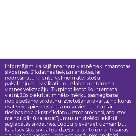
Informējam, ka šajā interneta vietnē tiek izmantotas
sīkdatnes. Sīkdatnes tiek izmantotas, lai
nodrošinātu klientu vēlmēm atbilstošu
pakalpojumu kvalitāti un uzlabotu interneta
vietnes veiktspēju. Turpinot lietot šo interneta
vietni, Jūs piekrītat minēto mērķu sasniegšanai
nepieciešamo sīkdatņu izvietošanai iekārtā, no kuras
esat veicis pieslēgšanos mūsu vietnei. Jums ir
tiesības nepiekrist sīkdatņu izmantošanai, atbilstoši
mainot pārlūka iestatījumus un dzēšot iekārtā
saglabātās sīkdatnes. Lūdzu pievērsiet uzmanību,
ka atsevišķu sīkdatņu dzēšana un to izmantošanas
aizliegšana var ietekmēt vietnes funkcionalitāti.