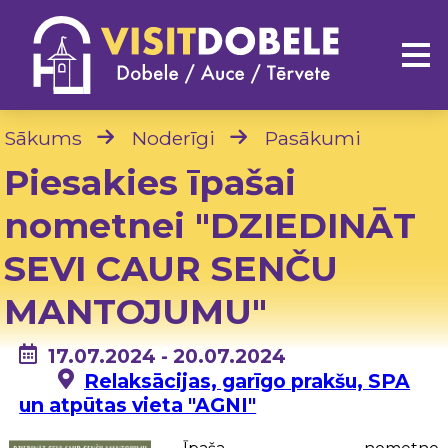
Sākums
Noderīgi
Pasākumi
Piesakies īpašai
nometnei "DZIEDINĀT
SEVI CAUR SENČU
MANTOJUMU"
17.07.2024 - 20.07.2024
Relaksācijas, garīgo prakšu, SPA
un atpūtas vieta "AGNI"