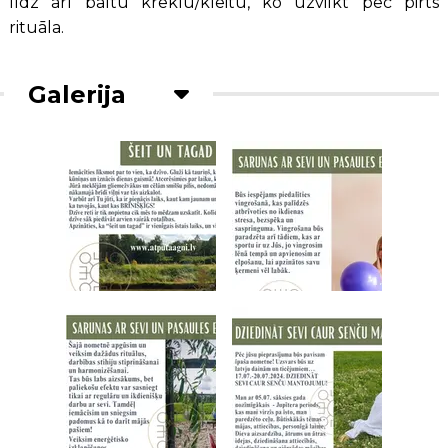
līdz arī baltu kreklu/kleitu, ko uzvilkt pēc pirts
rituāla.
Galerija