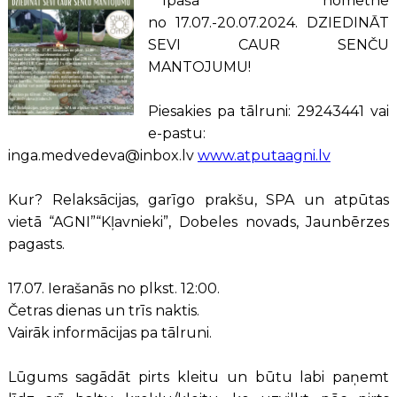
Īpaša nometne
no 17.07.-20.07.2024. DZIEDINĀT
SEVI CAUR SENČU
MANTOJUMU!
Piesakies pa tālruni: 29243441 vai
e-pastu:
inga.medvedeva@inbox.lv
www.atputaagni.lv
Kur? Relaksācijas, garīgo prakšu, SPA un atpūtas
vietā “AGNI”“Kļavnieki”, Dobeles novads, Jaunbērzes
pagasts.
17.07. Ierašanās no plkst. 12:00.
Četras dienas un trīs naktis.
Vairāk informācijas pa tālruni.
Lūgums sagādāt pirts kleitu un būtu labi paņemt