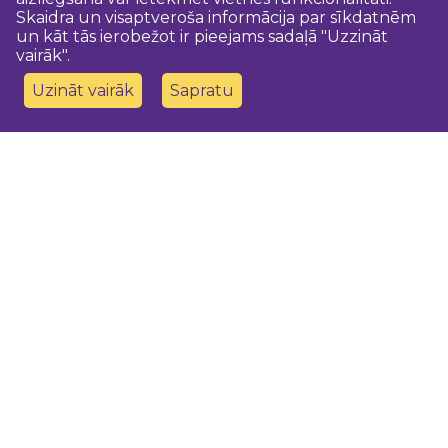
Skaidra un visaptveroša informācija par sīkdatnēm
un kāt tās ierobežot ir pieejams sadaļā "Uzzināt
vairāk".
Uzināt vairāk
Sapratu
Sazinies ar mums
Dobeles novada TIC
turisms@dobele.lv
(+371) 28675118
Dobeles Amatu māja, Baznīcas iela 8, Dobele
Auces TIP