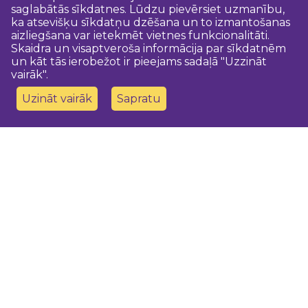
saglabātās sīkdatnes. Lūdzu pievērsiet uzmanību,
ka atsevišķu sīkdatņu dzēšana un to izmantošanas
aizliegšana var ietekmēt vietnes funkcionalitāti.
Skaidra un visaptveroša informācija par sīkdatnēm
un kāt tās ierobežot ir pieejams sadaļā "Uzzināt
vairāk".
Uzināt vairāk
Sapratu
Sazinies ar mums
Dobeles novada TIC
turisms@dobele.lv
(+371) 28675118