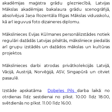
akadēmijas maģistra grādu glezniecībā, Latvijas
Mākslas akadēmijas bakalaura grādu scenogrāfijā,
absolvējusi Jaņa Rozentāla Rīgas Mākslas vidusskolu,
kā arī ieguvusi foto dizaineres diplomu.
Mākslinieces Evijas Kūlmanes personālizstādes notiek
regulāri dažādās Latvijas pilsētās, māksliniece piedalās
arī grupu izstādēs un dažādos mākslas un kultūras
projektos.
Mākslinieces darbi atrodas privātkolekcijās Latvijā,
Vācijā, Austrijā, Norvēģijā, ASV, Singapūrā un citviet
pasaulē.
Izstāde apskatāma
Dobeles Pils
darba laikā: no
otrdienas līdz sestdienai no plkst. 10.00 līdz 18.00,
svētdienās no plkst. 11.00 līdz 16.00.