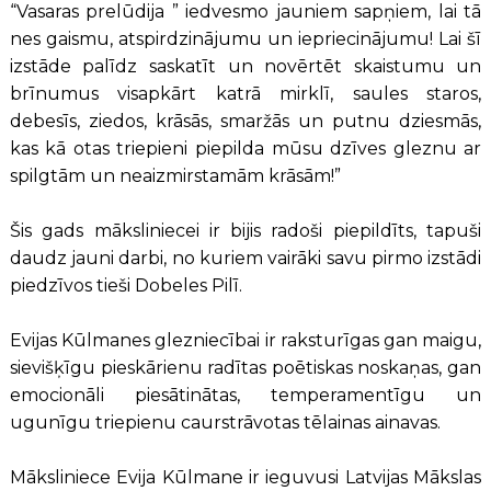
“Vasaras prelūdija ” iedvesmo jauniem sapņiem, lai tā
nes gaismu, atspirdzinājumu un iepriecinājumu! Lai šī
izstāde palīdz saskatīt un novērtēt skaistumu un
brīnumus visapkārt katrā mirklī, saules staros,
debesīs, ziedos, krāsās, smaržās un putnu dziesmās,
kas kā otas triepieni piepilda mūsu dzīves gleznu ar
spilgtām un neaizmirstamām krāsām!”
Šis gads māksliniecei ir bijis radoši piepildīts, tapuši
daudz jauni darbi, no kuriem vairāki savu pirmo izstādi
piedzīvos tieši Dobeles Pilī.
Evijas Kūlmanes glezniecībai ir raksturīgas gan maigu,
sievišķīgu pieskārienu radītas poētiskas noskaņas, gan
emocionāli piesātinātas, temperamentīgu un
ugunīgu triepienu caurstrāvotas tēlainas ainavas.
Māksliniece Evija Kūlmane ir ieguvusi Latvijas Mākslas