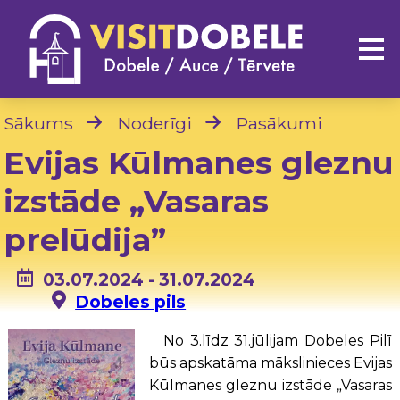
Sākums
Noderīgi
Pasākumi
Evijas Kūlmanes gleznu
izstāde „Vasaras
prelūdija”
03.07.2024 - 31.07.2024
Dobeles pils
No 3.līdz 31.jūlijam Dobeles Pilī
būs apskatāma mākslinieces Evijas
Kūlmanes gleznu izstāde „Vasaras