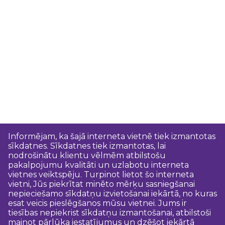
Informējam, ka šajā interneta vietnē tiek izmantotas
sīkdatnes. Sīkdatnes tiek izmantotas, lai
nodrošinātu klientu vēlmēm atbilstošu
pakalpojumu kvalitāti un uzlabotu interneta
vietnes veiktspēju. Turpinot lietot šo interneta
vietni, Jūs piekrītat minēto mērķu sasniegšanai
nepieciešamo sīkdatņu izvietošanai iekārtā, no kuras
esat veicis pieslēgšanos mūsu vietnei. Jums ir
tiesības nepiekrist sīkdatņu izmantošanai, atbilstoši
mainot pārlūka iestatījumus un dzēšot iekārtā