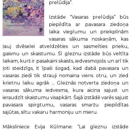
prelūdija”.
Izstāde “Vasaras prelūdija’’ būs
piepildīta ar pavasara ziedoņa
laika vieglumu un priekpilnām
vasaras sākuma noskaņām, kas
ļauj dvēselei atveldzēties un sasmelties prieku,
gaismu un skaistumu. Šī gleznu izstāde būs veltīta
laikam, kurš ir pasakaini skaists, iedvesmojošs un arī tik
ļoti steidzīgs, it īpaši šogad, kad dabā pavasara un
vasaras ziedi
tik strauji nomaina viens otru, un zied
krietnu laiku agrāk ... Gleznās notverta ziedoņa un
vasaras sākuma iedvesma, kura aicina sajust un
ieraudzīt skaistumu visapkārt. Šajā izstādē varēs sajust
pavasara spirgtumu, vasaras smaržu piepildītas
sajūtas, siltu vakaru harmoniju un mieru.
Māksliniece Evija Kūlmane: “Lai gleznu izstāde