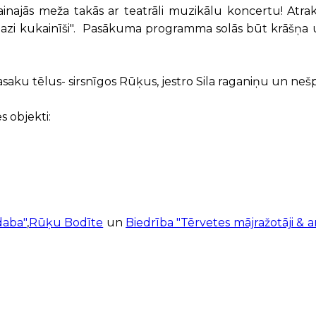
kainajās meža takās ar teatrāli muzikālu koncertu! Atra
mazi kukainīši". Pasākuma programma solās būt krāšņa 
asaku tēlus- sirsnīgos Rūķus, jestro Sila raganiņu un neš
s objekti:
daba"
,
Rūķu Bodīte
un
Biedrība "Tērvetes mājražotāji & a