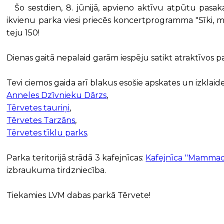
Šo sestdien, 8. jūnijā, apvieno aktīvu atpūtu pasa
ikvienu parka viesi priecēs koncertprogramma "Sīki, 
teju 150!
Dienas gaitā nepalaid garām iespēju satikt atraktīvos p
Tevi ciemos gaida arī blakus esošie apskates un izklaide
Anneles Dzīvnieku Dārzs
,
Tērvetes tauriņi
,
Tērvetes Tarzāns
,
Tērvetes tīklu parks
.
Parka teritorijā strādā 3 kafejnīcas:
Kafejnīca "Mamma
izbraukuma tirdzniecība.
Tiekamies LVM dabas parkā Tērvete!