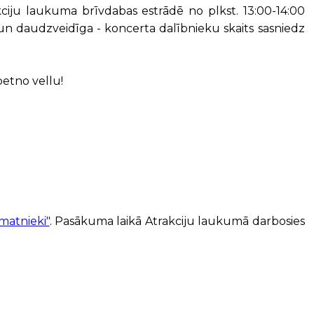
kciju laukuma brīvdabas estrādē no plkst. 13:00-14:00
un daudzveidīga - koncerta dalībnieku skaits sasniedz
petno vellu!
matnieki"
. Pasākuma laikā Atrakciju laukumā darbosies