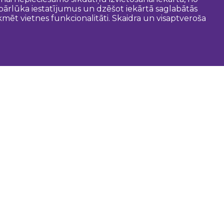
t pārlūka iestatījumus un dzēšot iekārtā saglabātās
mēt vietnes funkcionalitāti. Skaidra un visaptveroša
oderīgi
Dobeles novada pašvaldība
Zemgales tūrisma lapa
Latvijas tūrisma lapa
Tūrisma informācijas centri
Gida pakalpojumi
Kartes un brošūras
Maršruti
Audio gids
Fotogrāfi