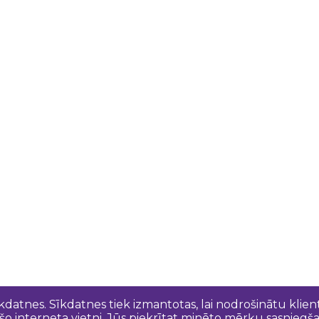
īkdatnes. Sīkdatnes tiek izmantotas, lai nodrošinātu kli
 šo interneta vietni, Jūs piekrītat minēto mērķu sasniegš