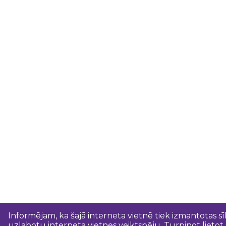
Informējam, ka šajā interneta vietnē tiek izmantotas s
uzlabotu interneta vietnes veiktspēju. Turpinot lietot