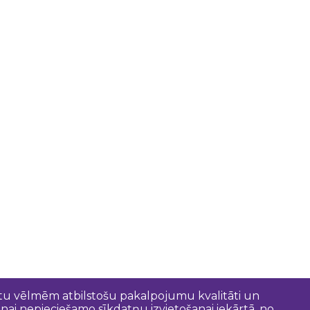
entu vēlmēm atbilstošu pakalpojumu kvalitāti un
anai nepieciešamo sīkdatņu izvietošanai iekārtā, no