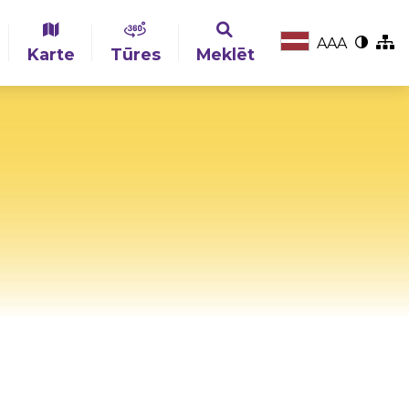
A
A
A
Karte
Tūres
Meklēt