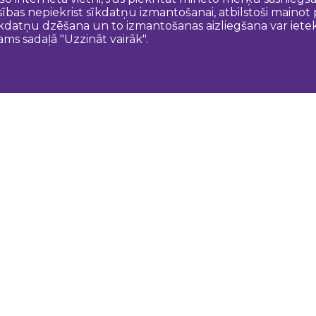
esības nepiekrist sīkdatņu izmantošanai, atbilstoši maino
kdatņu dzēšana un to izmantošanas aizliegšana var ietek
ams sadaļā "Uzzināt vairāk".
Sazinies ar mums
N
Dobeles novada TIC
turisms@dobele.lv
(+371) 28675118
Dobeles Amatu māja, Baznīcas iela 8, Dobele
Auces TIP
evija.slaudere@dobele.lv
(+371) 27823375
Raiņa iela 14, Auce, Dobeles novads