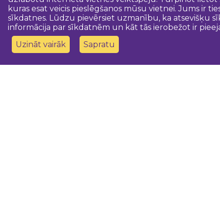
kuras esat veicis pieslēgšanos mūsu vietnei. Jums ir ti
sīkdatnes. Lūdzu pievērsiet uzmanību, ka atsevišķu sī
informācija par sīkdatnēm un kāt tās ierobežot ir pieej
Uzināt vairāk
Sapratu