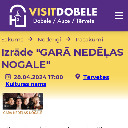
Sākums
Noderīgi
Pasākumi
Izrāde "GARĀ NEDĒĻAS
NOGALE"
28.04.2024 17:00
Tērvetes
Kultūras nams