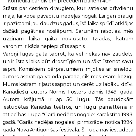
Komēdija par diviem precētiem pāriem 40+.
Stāsts par četriem draugiem, kuri satiekas brīvdienu
mājā, lai kopā pavadītu nedēļas nogali. Lai gan draugi
ir pazīstami jau daudzus gadus, īsā laika sprīdī atklājas
dažādi pagātnes noslēpumi. Sarunām raisoties, mēs
uzzinām laika gaitā noklusēto. Izrādās, katram
varonim ir kāds nepiepildīts sapnis.
Varoņi lugas gaitā saprot, ka vēl nekas nav zaudēts,
un ir īstais laiks būt drosmīgiem un sākt īstenot savu
sapni. Komiskiem pārpratumiem mijoties ar smeldzi,
autors asprātīgā valodā parāda, cik mēs esam līdzīgi.
Mums katram ir ļauts sapņot un cerēt uz labāku dzīvi.
Kanādiešu autors Norms Fosters dzimis 1949. gadā.
Autora krājumā ir ap 50 lugu. Tās daudzkārt
iestudētas Kanādas teātros, un lugu pamattēma ir
attiecības. Luga "Garā nedēļas nogale" sarakstīta 1993.
gadā. "Garās nedēļas nogales" pirmizrāde notika 1994.
gadā Novā Antigonišas festivālā. Šī luga nav iestudēta