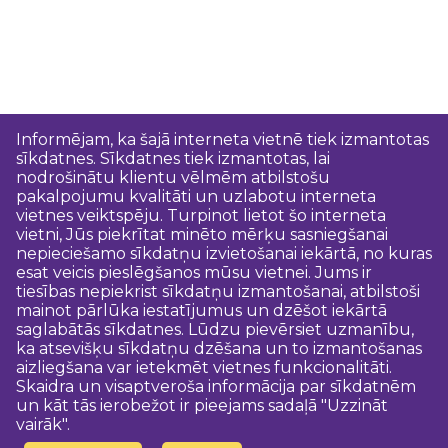
Informējam, ka šajā interneta vietnē tiek izmantotas
sīkdatnes. Sīkdatnes tiek izmantotas, lai
nodrošinātu klientu vēlmēm atbilstošu
pakalpojumu kvalitāti un uzlabotu interneta
vietnes veiktspēju. Turpinot lietot šo interneta
vietni, Jūs piekrītat minēto mērķu sasniegšanai
nepieciešamo sīkdatņu izvietošanai iekārtā, no kuras
esat veicis pieslēgšanos mūsu vietnei. Jums ir
tiesības nepiekrist sīkdatņu izmantošanai, atbilstoši
mainot pārlūka iestatījumus un dzēšot iekārtā
saglabātās sīkdatnes. Lūdzu pievērsiet uzmanību,
ka atsevišķu sīkdatņu dzēšana un to izmantošanas
aizliegšana var ietekmēt vietnes funkcionalitāti.
Skaidra un visaptveroša informācija par sīkdatnēm
un kāt tās ierobežot ir pieejams sadaļā "Uzzināt
vairāk".