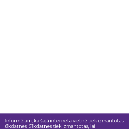
Informējam, ka šajā interneta vietnē tiek izmantotas
sīkdatnes. Sīkdatnes tiek izmantotas, lai