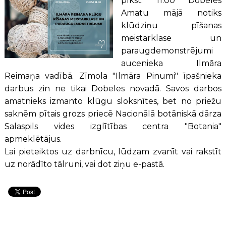
plkst. 11.00 Dobeles
Amatu mājā notiks
klūdziņu pīšanas
meistarklase un
paraugdemonstrējumi
aucenieka Ilmāra
Reimaņa vadībā. Zīmola "Ilmāra Pinumi" īpašnieka
darbus zin ne tikai Dobeles novadā. Savos darbos
amatnieks izmanto klūgu sloksnītes, bet no priežu
saknēm pītais grozs priecē Nacionālā botāniskā dārza
Salaspils vides izglītības centra "Botania"
apmeklētājus.
Lai pieteiktos uz darbnīcu, lūdzam zvanīt vai rakstīt
uz norādīto tālruni, vai dot ziņu e-pastā.