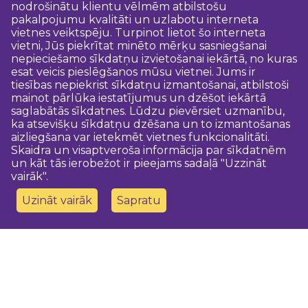
nodrošinātu klientu vēlmēm atbilstošu
pakalpojumu kvalitāti un uzlabotu interneta
vietnes veiktspēju. Turpinot lietot šo interneta
vietni, Jūs piekrītat minēto mērķu sasniegšanai
nepieciešamo sīkdatņu izvietošanai iekārtā, no kuras
esat veicis pieslēgšanos mūsu vietnei. Jums ir
tiesības nepiekrist sīkdatņu izmantošanai, atbilstoši
mainot pārlūka iestatījumus un dzēšot iekārtā
saglabātās sīkdatnes. Lūdzu pievērsiet uzmanību,
ka atsevišķu sīkdatņu dzēšana un to izmantošanas
aizliegšana var ietekmēt vietnes funkcionalitāti.
Skaidra un visaptveroša informācija par sīkdatnēm
un kāt tās ierobežot ir pieejams sadaļā "Uzzināt
vairāk".
Uzināt vairāk
Sapratu