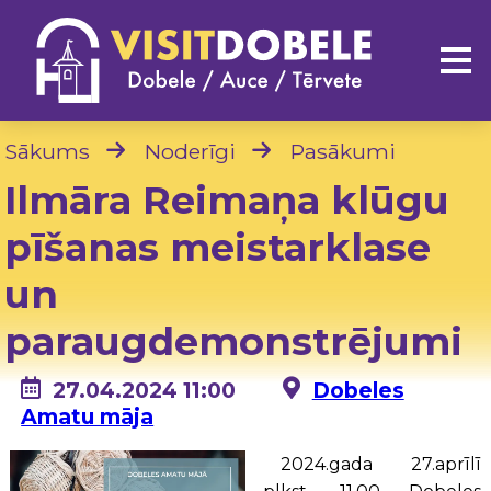
Sākums
Noderīgi
Pasākumi
Ilmāra Reimaņa klūgu
pīšanas meistarklase
un
paraugdemonstrējumi
27.04.2024 11:00
Dobeles
Amatu māja
2024.gada 27.aprīlī