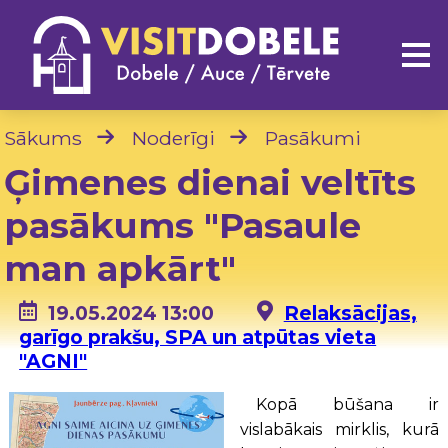
Sākums
Noderīgi
Pasākumi
Ģimenes dienai veltīts
pasākums "Pasaule
man apkārt"
19.05.2024 13:00
Relaksācijas,
garīgo prakšu, SPA un atpūtas vieta
"AGNI"
Kopā būšana ir
vislabākais mirklis, kurā