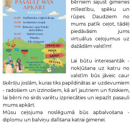
bērniem sajust ģimenes
mīlestību, spēku un
rūpes. Daudziem no
mums patīk ceļot, tādēļ
piedāvāsim jums
virtuālus ceļojumus uz
dažādām valstīm!
Lai būtu interesantāk -
nokļūšana uz katru no
valstīm būs jāveic caur
šķēršļu joslām, kuras tiks papildinātas ar uzdevumiem
- radošiem un izzinošiem, kā arī jautriem un fiziskiem,
lai bērni no sirds varētu izpriecāties un iepazīt pasauli
mums apkārt.
Mūsu ceļojuma noslēgumā būs apbalvošana -
diplomu un balviņu dalīšana katrai ģimenei.