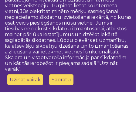
vietnes veiktspēju. Turpinot lietot šo interneta
vietni, Jūs piekrītat minēto mērķu sasniegšanai
nepieciešamo sīkdatņu izvietošanai iekārtā, no kuras
esat veicis pieslēgšanos mūsu vietnei. Jums ir
tiesības nepiekrist sīkdatņu izmantošanai, atbilstoši
mainot pārlūka iestatījumus un dzēšot iekārtā
saglabātās sīkdatnes. Lūdzu pievērsiet uzmanību,
ka atsevišķu sīkdatņu dzēšana un to izmantošanas
aizliegšana var ietekmēt vietnes funkcionalitāti.
Skaidra un visaptveroša informācija par sīkdatnēm
un kāt tās ierobežot ir pieejams sadaļā "Uzzināt
vairāk".
Uzināt vairāk
Sapratu
Sazinies ar mums