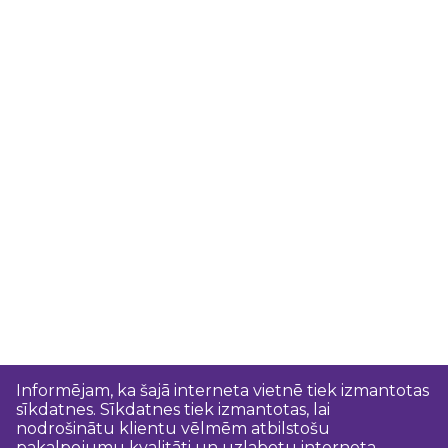
Informējam, ka šajā interneta vietnē tiek izmantotas
sīkdatnes. Sīkdatnes tiek izmantotas, lai
nodrošinātu klientu vēlmēm atbilstošu
pakalpojumu kvalitāti un uzlabotu interneta