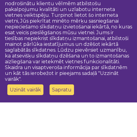
nodrošinātu klientu vēlmēm atbilstošu
pakalpojumu kvalitāti un uzlabotu interneta
vietnes veiktspēju. Turpinot lietot šo interneta
vietni, Jūs piekrītat minēto mērķu sasniegšanai
nepieciešamo sīkdatņu izvietošanai iekārtā, no kuras
esat veicis pieslēgšanos mūsu vietnei. Jums ir
tiesības nepiekrist sīkdatņu izmantošanai, atbilstoši
mainot pārlūka iestatījumus un dzēšot iekārtā
saglabātās sīkdatnes. Lūdzu pievērsiet uzmanību,
ka atsevišķu sīkdatņu dzēšana un to izmantošanas
aizliegšana var ietekmēt vietnes funkcionalitāti.
Skaidra un visaptveroša informācija par sīkdatnēm
un kāt tās ierobežot ir pieejams sadaļā "Uzzināt
vairāk".
Uzināt vairāk
Sapratu