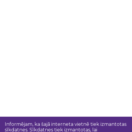
Informējam, ka šajā interneta vietnē tiek izmantotas
sīkdatnes. Sīkdatnes tiek izmantotas, lai