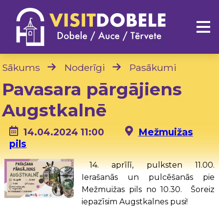
Sākums
Noderīgi
Pasākumi
Pavasara pārgājiens
Augstkalnē
14.04.2024 11:00
Mežmuižas
pils
14. aprīlī, pulksten 11.00.
Ierašanās un pulcēšanās pie
Mežmuižas pils no 10.30. Šoreiz
iepazīsim Augstkalnes pusi!