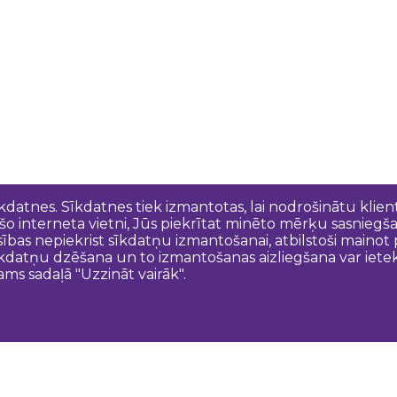
īkdatnes. Sīkdatnes tiek izmantotas, lai nodrošinātu kli
 šo interneta vietni, Jūs piekrītat minēto mērķu sasniegš
esības nepiekrist sīkdatņu izmantošanai, atbilstoši maino
kdatņu dzēšana un to izmantošanas aizliegšana var ietek
ams sadaļā "Uzzināt vairāk".
Sazinies ar mums
N