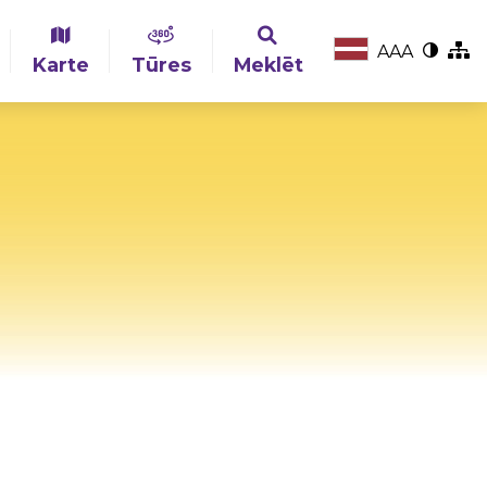
A
A
A
Karte
Tūres
Meklēt