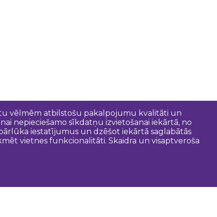
entu vēlmēm atbilstošu pakalpojumu kvalitāti un
anai nepieciešamo sīkdatņu izvietošanai iekārtā, no
t pārlūka iestatījumus un dzēšot iekārtā saglabātās
mēt vietnes funkcionalitāti. Skaidra un visaptveroša
oderīgi