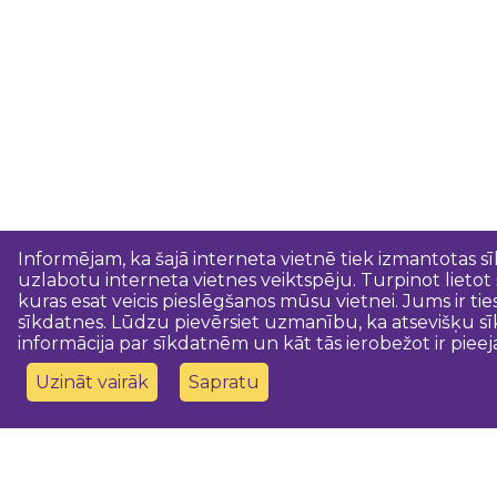
Informējam, ka šajā interneta vietnē tiek izmantotas s
uzlabotu interneta vietnes veiktspēju. Turpinot lietot
kuras esat veicis pieslēgšanos mūsu vietnei. Jums ir ti
sīkdatnes. Lūdzu pievērsiet uzmanību, ka atsevišķu sī
informācija par sīkdatnēm un kāt tās ierobežot ir pieej
Uzināt vairāk
Sapratu