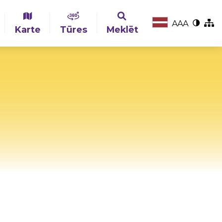
A
A
A
Karte
Tūres
Meklēt