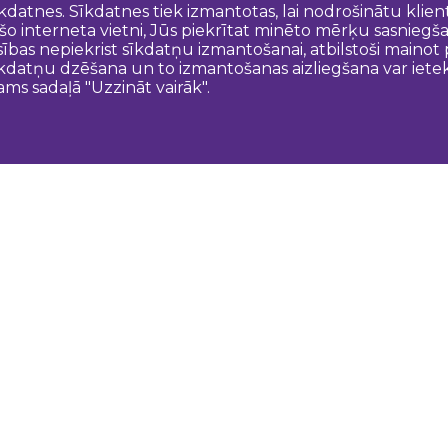
īkdatnes. Sīkdatnes tiek izmantotas, lai nodrošinātu kli
 šo interneta vietni, Jūs piekrītat minēto mērķu sasniegš
esības nepiekrist sīkdatņu izmantošanai, atbilstoši maino
kdatņu dzēšana un to izmantošanas aizliegšana var ietek
ams sadaļā "Uzzināt vairāk".
Sazinies ar mums
N
Dobeles novada TIC
turisms@dobele.lv
(+371) 28675118
Dobeles Amatu māja, Baznīcas iela 8, Dobele
Auces TIP
evija.slaudere@dobele.lv