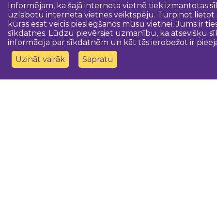
Informējam, ka šajā interneta vietnē tiek izmantotas s
uzlabotu interneta vietnes veiktspēju. Turpinot lietot
kuras esat veicis pieslēgšanos mūsu vietnei. Jums ir ti
sīkdatnes. Lūdzu pievērsiet uzmanību, ka atsevišķu sī
informācija par sīkdatnēm un kāt tās ierobežot ir pieej
Uzināt vairāk
Sapratu