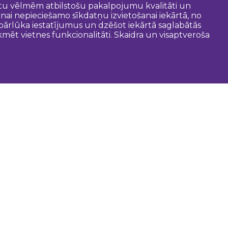
entu vēlmēm atbilstošu pakalpojumu kvalitāti un
anai nepieciešamo sīkdatņu izvietošanai iekārtā, no
t pārlūka iestatījumus un dzēšot iekārtā saglabātās
mēt vietnes funkcionalitāti. Skaidra un visaptveroša
oderīgi
Dobeles novada pašvaldība
Zemgales tūrisma lapa
Latvijas tūrisma lapa
Tūrisma informācijas centri
Gida pakalpojumi
Kartes un brošūras
Maršruti
Audio gids