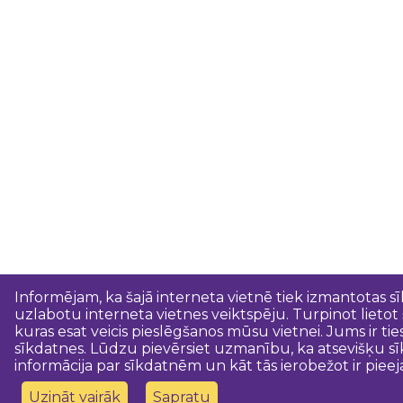
Informējam, ka šajā interneta vietnē tiek izmantotas s
uzlabotu interneta vietnes veiktspēju. Turpinot lietot
kuras esat veicis pieslēgšanos mūsu vietnei. Jums ir ti
sīkdatnes. Lūdzu pievērsiet uzmanību, ka atsevišķu sī
informācija par sīkdatnēm un kāt tās ierobežot ir pieej
Uzināt vairāk
Sapratu