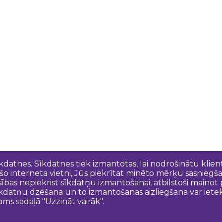
īkdatnes. Sīkdatnes tiek izmantotas, lai nodrošinātu kli
 šo interneta vietni, Jūs piekrītat minēto mērķu sasniegš
esības nepiekrist sīkdatņu izmantošanai, atbilstoši maino
kdatņu dzēšana un to izmantošanas aizliegšana var ietek
ams sadaļā "Uzzināt vairāk".