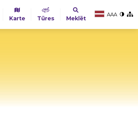
A
A
A
Karte
Tūres
Meklēt