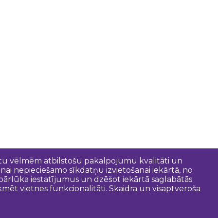
entu vēlmēm atbilstošu pakalpojumu kvalitāti un
anai nepieciešamo sīkdatņu izvietošanai iekārtā, no
t pārlūka iestatījumus un dzēšot iekārtā saglabātās
mēt vietnes funkcionalitāti. Skaidra un visaptveroša