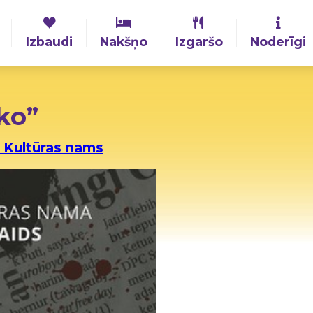
Izbaudi
Nakšņo
Izgaršo
Noderīgi
eko”
 Kultūras nams