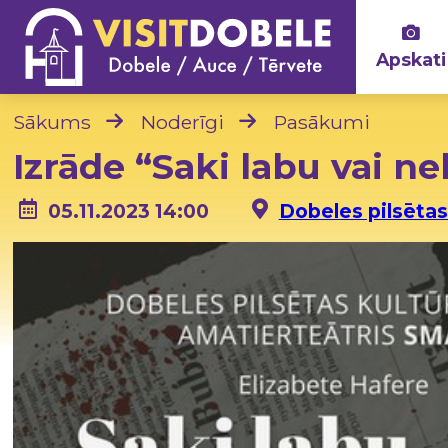
Apskati
Sākums
Noderīgi
Pasākumi
Izrāde “Saki labu vai n
05.11.2023 14:00
Dobeles pilsētas