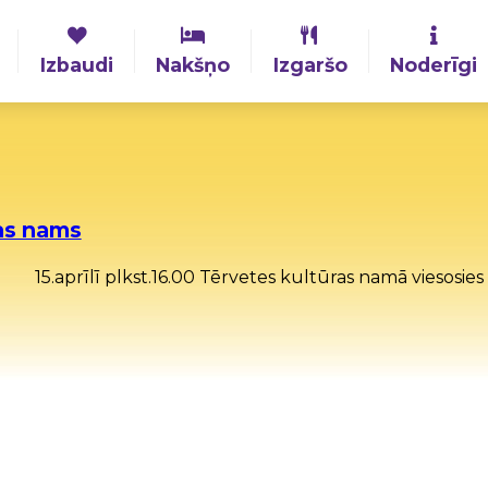
Izbaudi
Nakšņo
Izgaršo
Noderīgi
as nams
15.aprīlī plkst.16.00 Tērvetes kultūras namā viesosies p