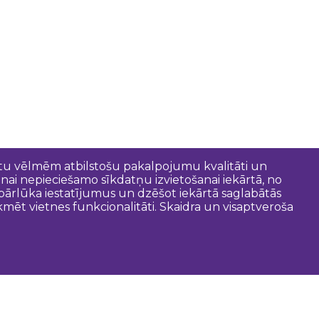
entu vēlmēm atbilstošu pakalpojumu kvalitāti un
anai nepieciešamo sīkdatņu izvietošanai iekārtā, no
t pārlūka iestatījumus un dzēšot iekārtā saglabātās
mēt vietnes funkcionalitāti. Skaidra un visaptveroša
oderīgi