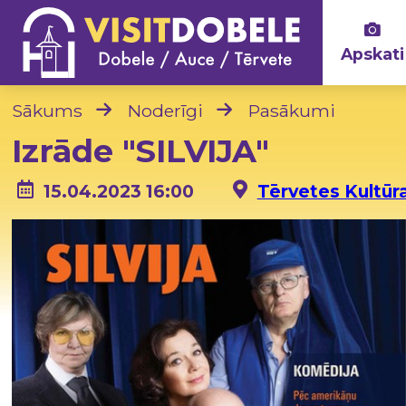
Apskati
Sākums
Noderīgi
Pasākumi
Izrāde "SILVIJA"
15.04.2023 16:00
Tērvetes Kultūr