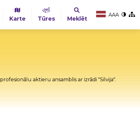
A
A
A
Karte
Tūres
Meklēt
rofesionālu aktieru ansamblis ar izrādi "Silvija".