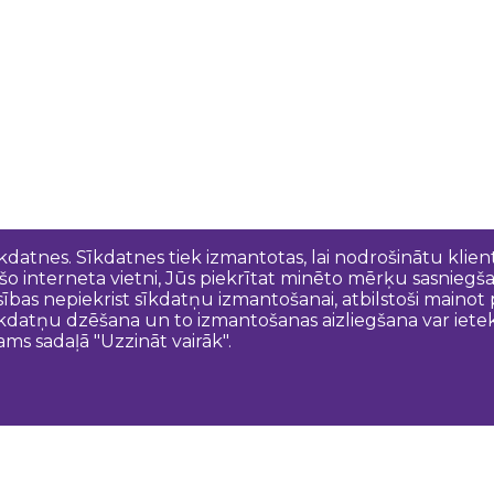
īkdatnes. Sīkdatnes tiek izmantotas, lai nodrošinātu kli
 šo interneta vietni, Jūs piekrītat minēto mērķu sasniegš
esības nepiekrist sīkdatņu izmantošanai, atbilstoši maino
kdatņu dzēšana un to izmantošanas aizliegšana var ietek
ams sadaļā "Uzzināt vairāk".
Sazinies ar mums
N