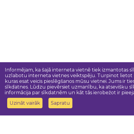
Informējam, ka šajā interneta vietnē tiek izmantotas s
uzlabotu interneta vietnes veiktspēju. Turpinot lietot
kuras esat veicis pieslēgšanos mūsu vietnei. Jums ir ti
sīkdatnes. Lūdzu pievērsiet uzmanību, ka atsevišķu sī
informācija par sīkdatnēm un kāt tās ierobežot ir pieej
Uzināt vairāk
Sapratu