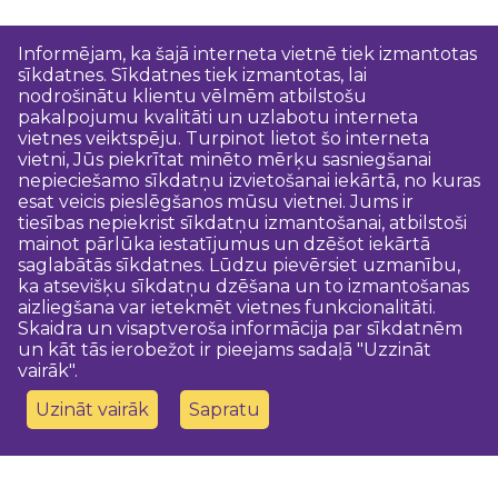
Informējam, ka šajā interneta vietnē tiek izmantotas
sīkdatnes. Sīkdatnes tiek izmantotas, lai
nodrošinātu klientu vēlmēm atbilstošu
pakalpojumu kvalitāti un uzlabotu interneta
vietnes veiktspēju. Turpinot lietot šo interneta
vietni, Jūs piekrītat minēto mērķu sasniegšanai
nepieciešamo sīkdatņu izvietošanai iekārtā, no kuras
esat veicis pieslēgšanos mūsu vietnei. Jums ir
tiesības nepiekrist sīkdatņu izmantošanai, atbilstoši
mainot pārlūka iestatījumus un dzēšot iekārtā
saglabātās sīkdatnes. Lūdzu pievērsiet uzmanību,
ka atsevišķu sīkdatņu dzēšana un to izmantošanas
aizliegšana var ietekmēt vietnes funkcionalitāti.
Skaidra un visaptveroša informācija par sīkdatnēm
un kāt tās ierobežot ir pieejams sadaļā "Uzzināt
vairāk".
Uzināt vairāk
Sapratu