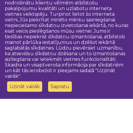
nodrošinātu klientu vēlmēm atbilstošu
pakalpojumu kvalitāti un uzlabotu interneta
vietnes veiktspēju. Turpinot lietot šo interneta
vietni, Jūs piekrītat minēto mērķu sasniegšanai
nepieciešamo sīkdatņu izvietošanai iekārtā, no kuras
esat veicis pieslēgšanos mūsu vietnei. Jums ir
tiesības nepiekrist sīkdatņu izmantošanai, atbilstoši
mainot pārlūka iestatījumus un dzēšot iekārtā
saglabātās sīkdatnes. Lūdzu pievērsiet uzmanību,
ka atsevišķu sīkdatņu dzēšana un to izmantošanas
aizliegšana var ietekmēt vietnes funkcionalitāti.
Skaidra un visaptveroša informācija par sīkdatnēm
un kāt tās ierobežot ir pieejams sadaļā "Uzzināt
vairāk".
Uzināt vairāk
Sapratu