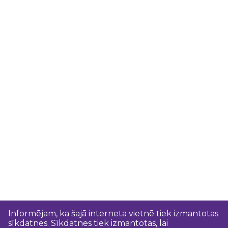
Informējam, ka šajā interneta vietnē tiek izmantotas
sīkdatnes. Sīkdatnes tiek izmantotas, lai