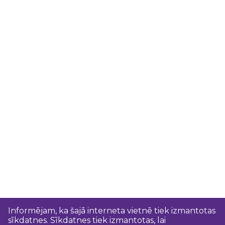
Informējam, ka šajā interneta vietnē tiek izmantotas
sīkdatnes. Sīkdatnes tiek izmantotas, lai