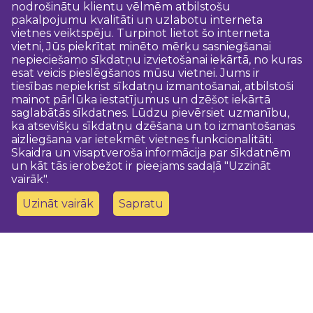
nodrošinātu klientu vēlmēm atbilstošu
pakalpojumu kvalitāti un uzlabotu interneta
vietnes veiktspēju. Turpinot lietot šo interneta
vietni, Jūs piekrītat minēto mērķu sasniegšanai
nepieciešamo sīkdatņu izvietošanai iekārtā, no kuras
esat veicis pieslēgšanos mūsu vietnei. Jums ir
tiesības nepiekrist sīkdatņu izmantošanai, atbilstoši
mainot pārlūka iestatījumus un dzēšot iekārtā
saglabātās sīkdatnes. Lūdzu pievērsiet uzmanību,
ka atsevišķu sīkdatņu dzēšana un to izmantošanas
aizliegšana var ietekmēt vietnes funkcionalitāti.
Skaidra un visaptveroša informācija par sīkdatnēm
un kāt tās ierobežot ir pieejams sadaļā "Uzzināt
vairāk".
Uzināt vairāk
Sapratu