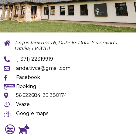
Tirgus laukums 6, Dobele, Dobeles novads,
Latvija, LV-3701
(+371) 22319919
anda.tivca@gmail.com
Facebook
Booking
56.622684, 23.280174
Waze
Google maps