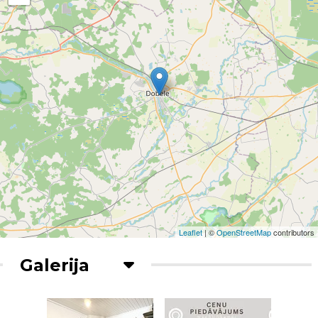
Leaflet
| ©
OpenStreetMap
contributors
Galerija