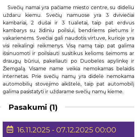
Svečių namai yra pačiame miesto centre, su dideliu
uždaru kiemu. Svečių namuose yra 3 dviviečiai
kambariai, 2 dušai ir 3 tualetai, taip pat erdvus
kambarys su židiniu poilsiui, bendriems pietums ir
vakarienėms. Svečiai gali naudotis virtuve, kurioje yra
visi reikalingi reikmenys. Visą namą taip pat galima
išsinuomoti ir poilsiauti susitikus kelioms šeimoms ar
draugų būriui, pakeliauti po Duobelės apylinkę ir
Žiemgalą. Visame name veikia nemokamas belaidis
internetas. Prie svečių namų yra didelė nemokama
automobilių stovėjimo aikštelė, taip pat automobilį
galima pasistatyti ir uždarame svečių namų kieme.
Pasakumi (1)
16.11.2025 - 07.12.2025 00:00