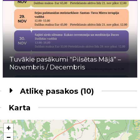
Tuvākie pasākumi “Pilsētas Mājā” –
Novembris / Decembris
Atlikę pasakos (10)
Karta
+
−