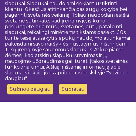
slapukai. Slapukai naudojami siekiant užtikrinti
klientų lūkesčius atitinkančią paslaugų kokybę bei
pagerinti svetainės veikimą. Toliau naudodamiesi šia
svetaine sutinkate, kad įrenginyje, iš kurio
prisijungėte prie mūsų svetainės, būtų patalpinti
slapukai, reikalingi minėtiems tikslams pasiekti. Jūs
turite teisę atsisakyti slapukų naudojimo atitinkamai
pakeisdami savo naršyklės nustatymus ir ištrindami
Jūsų įrenginyje saugomus slapukus. Atkreipiame
dėmesį, kad atskirų slapukų ištrynimas ir jų
naudojimo uždraudimas gali turėti įtakos svetainės
funkcionalumui. Aiškią ir išsamią informaciją apie
slapukus ir kaip juos apriboti rasite skiltyje "Sužinoti
daugiau".
Sužinoti daugiau
Supratau