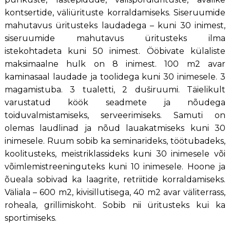
kontsertide, väliürituste korraldamiseks. Siseruumide
mahutavus üritusteks laudadega – kuni 30 inimest,
siseruumide mahutavus üritusteks ilma
istekohtadeta kuni 50 inimest. Ööbivate külaliste
maksimaalne hulk on 8 inimest. 100 m2 avar
kaminasaal laudade ja toolidega kuni 30 inimesele. 3
magamistuba. 3 tualetti, 2 duširuumi. Täielikult
varustatud köök seadmete ja nõudega
toiduvalmistamiseks, serveerimiseks. Samuti on
olemas laudlinad ja nõud lauakatmiseks kuni 30
inimesele. Ruum sobib ka seminarideks, töötubadeks,
koolitusteks, meistriklassideks kuni 30 inimesele või
võimlemistreeninguteks kuni 10 inimesele. Hoone ja
õueala sobivad ka laagrite, retriitide korraldamiseks.
Väliala – 600 m2, kivisillutisega, 40 m2 avar väliterrass,
roheala, grillimiskoht. Sobib nii üritusteks kui ka
sportimiseks.