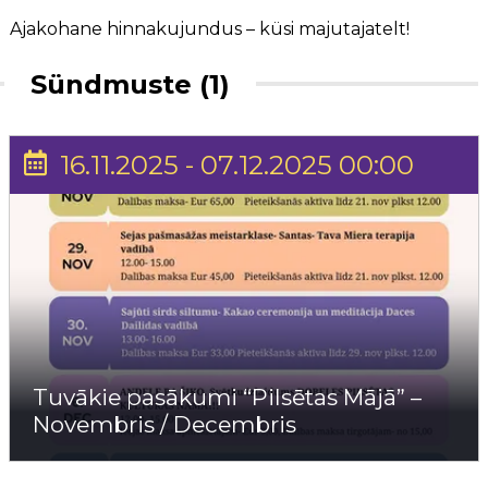
Ajakohane hinnakujundus – küsi majutajatelt!
Sündmuste (1)
16.11.2025 - 07.12.2025 00:00
Tuvākie pasākumi “Pilsētas Mājā” –
Novembris / Decembris