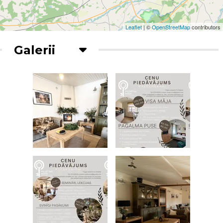
Leaflet
| ©
OpenStreetMap
contributors
Galerii