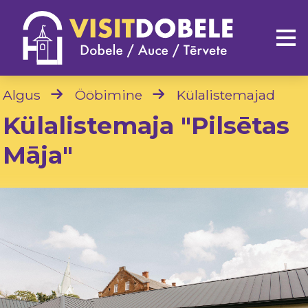
Algus
Ööbimine
Külalistemajad
Külalistemaja "Pilsētas
Māja"