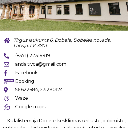
Tirgus laukums 6, Dobele, Dobeles novads,
Latvija, LV-3701
(+371) 22319919
anda.tivca@gmail.com
Facebook
Booking
56.622684, 23.280174
Waze
Google maps
Külalistemaja Dobele kesklinnas ürituste, ööbimiste,
puhkuste, lastepidude, välispordiürituste, avalike