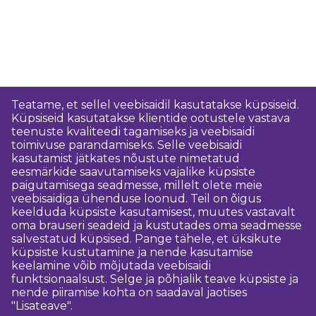
Teatame, et sellel veebisaidil kasutatakse küpsiseid.
Küpsiseid kasutatakse klientide ootustele vastava
teenuste kvaliteedi tagamiseks ja veebisaidi
toimivuse parandamiseks. Selle veebisaidi
kasutamist jätkates nõustute nimetatud
eesmärkide saavutamiseks vajalike küpsiste
paigutamisega seadmesse, millelt olete meie
veebisaidiga ühenduse loonud. Teil on õigus
keelduda küpsiste kasutamisest, muutes vastavalt
oma brauseri seadeid ja kustutades oma seadmesse
salvestatud küpsised. Pange tähele, et üksikute
küpsiste kustutamine ja nende kasutamise
keelamine võib mõjutada veebisaidi
funktsionaalsust. Selge ja põhjalik teave küpsiste ja
nende piiramise kohta on saadaval jaotises
"Lisateave".