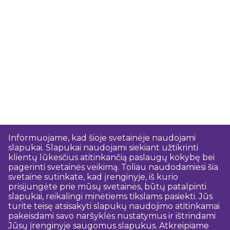
Informuojame, kad šioje svetainėje naudojami
slapukai. Slapukai naudojami siekiant užtikrinti
klientų lūkesčius atitinkančią paslaugų kokybę bei
pagerinti svetainės veikimą. Toliau naudodamiesi šia
svetaine sutinkate, kad įrenginyje, iš kurio
prisijungėte prie mūsų svetainės, būtų patalpinti
slapukai, reikalingi minėtiems tikslams pasiekti. Jūs
turite teisę atsisakyti slapukų naudojimo atitinkamai
pakeisdami savo naršyklės nustatymus ir ištrindami
Jūsų įrenginyje saugomus slapukus. Atkreipiame