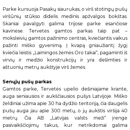
Parke kursuoja Pasakų siaurukas, o virš stotingų pušų
viršūnių stūkso didelis medinis apžvalgos bokštas.
Skaniai pavalgyti galima trijose parke esančiose
kavinėse. Tervetės gamtos parkas taip pat –
moksleivių gamtos pažinimo centras, kviečiantis vaikus
pažinti miško gyvenimą. Į kvapą gniaužiantį žygį
kviečia leistis „Laimingos žemės Oro takai“, pagaminti iš
virvių ir medžio konstrukcijų ir yra dešimties ir
aštuonių metrų aukštyje virš žemės.
Senųjų pušų parkas
Gamtos parke, Tervetės upelio dešiniajame krante,
auga seniausios ir aukščiausios pušys Latvijoje. Miško
želdiniai užima apie 30 ha dydžio teritoriją, čia daugelis
pušų auga jau apie 300 metų, o jų aukštis viršija 40
metrų. Čia AB „Latvijas valsts meži“ įrengė
pasivaikščiojimų takus, kur netrikdomai galima