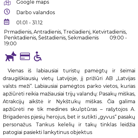
Google maps
Darbo valandos
01.01 - 31.12
Prmadienis, Antradienis, Trečiadienį, Ketvirtadienis,
Penktadienis, Šeštadienis, Sekmadienis
09:00 -
19:00
Vienas iš labiausiai turistų pamėgtų ir šeimai
draugiškiausių vietų Latvijoje, jį prižiūri AB „Latvijas
valsts meži“. Labiausiai pamėgtos parko vietos, kurias
apžiūrėti reikia mažiausiai trijų valandų: Pasakų miškas,
Atrakcijų aikštė ir Nykštukų miškas. Čia galima
apžiūrėti ne tik medines skulptūras – rašytojos A.
Brigaderės pjesių herojus, bet ir sutikti „gyvus“ pasakų
personažus. Tankus kelelių ir takų tinklas leidžia
patogiai pasiekti lankytinus objektus