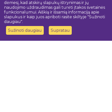
dėmesį, kad atskirų slapukų ištrynimas ir jų
naudojimo uždraudimas gali turėti įtakos svetainės
funkcionalumui. Aiškią ir išsamią informaciją apie
slapukus ir kaip juos apriboti rasite skiltyje "Sužinoti
daugiau".
Sužinoti daugiau
Supratau
Susisiekite su mumis
Dobeles novada TIC
turisms@dobele.lv
(+371) 28675118
Dobeles Amatu māja, Baznīcas iela 8, Dobele