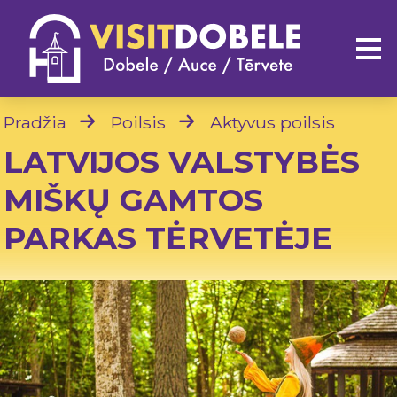
Pradžia
Poilsis
Aktyvus poilsis
LATVIJOS VALSTYBĖS
MIŠKŲ GAMTOS
PARKAS TĖRVETĖJE