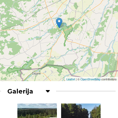
Leaflet
| ©
OpenStreetMap
contributors
Galerija