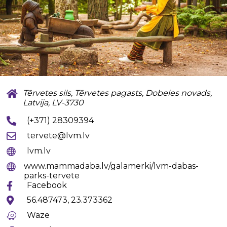
Tērvetes sils, Tērvetes pagasts, Dobeles novads,
Latvija, LV-3730
(+371) 28309394
tervete@lvm.lv
lvm.lv
www.mammadaba.lv/galamerki/lvm-dabas-
parks-tervete
Facebook
56.487473, 23.373362
Waze