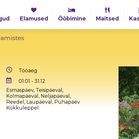
gud
Elamused
Ööbimine
Maitsed
Kas
damistes
,
Tööaeg
01.01 - 31.12
Esmaspäev, Teisipäeval,
Kolmapäeval, Neljapäeval,
Reedel, Laupäeval, Pühapäev
Kokkuleppel