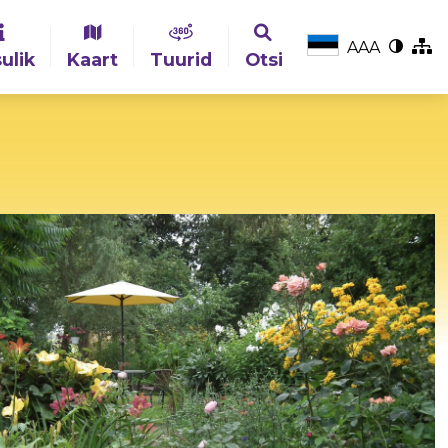
A
A
A
ulik
Kaart
Tuurid
Otsi