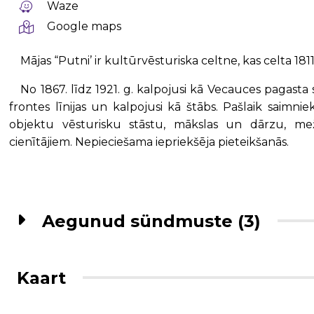
Waze
Google maps
Mājas “Putni’ ir kultūrvēsturiska celtne, kas celta 18
No 1867. līdz 1921. g. kalpojusi kā Vecauces pagasta 
frontes līnijas un kalpojusi kā štābs. Pašlaik saimn
objektu vēsturisku stāstu, mākslas un dārzu, m
cienītājiem. Nepieciešama iepriekšēja pieteikšanās.
Aegunud sündmuste (3)
Kaart