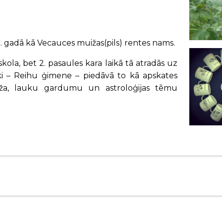
11. gadā kā Vecauces muižas(pils) rentes nams.
skola, bet 2. pasaules kara laikā tā atradās uz
ieki – Reihu ģimene – piedāvā to kā apskates
eža, lauku gardumu un astroloģijas tēmu