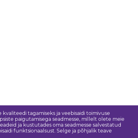
 kvaliteedi tagamiseks ja veebisaidi toimivuse
psiste paigutamisega seadmesse, millelt olete meie
 seadeid ja kustutades oma seadmesse salvestatud
idi funktsionaalsust. Selge ja põhjalik teave