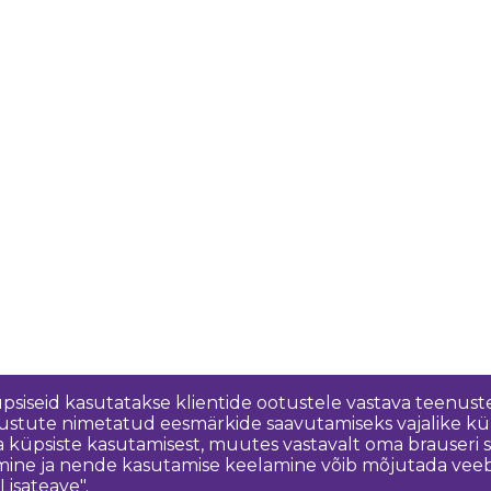
üpsiseid kasutatakse klientide ootustele vastava teenuste
nõustute nimetatud eesmärkide saavutamiseks vajalike kü
a küpsiste kasutamisest, muutes vastavalt oma brauseri
ine ja nende kasutamise keelamine võib mõjutada veebisa
Lisateave".