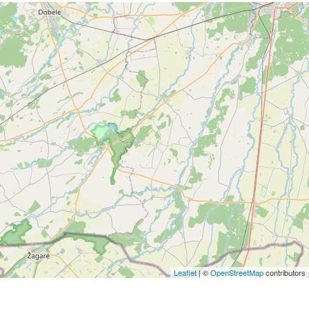
Leaflet
| ©
OpenStreetMap
contributors