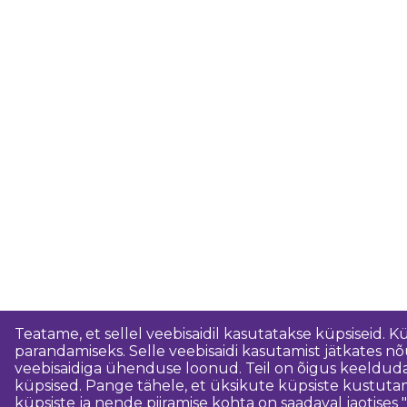
Teatame, et sellel veebisaidil kasutatakse küpsiseid. K
parandamiseks. Selle veebisaidi kasutamist jätkates 
veebisaidiga ühenduse loonud. Teil on õigus keeldud
küpsised. Pange tähele, et üksikute küpsiste kustutam
küpsiste ja nende piiramise kohta on saadaval jaotises "