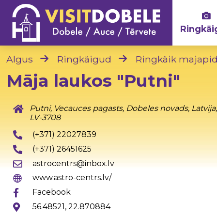
Ringkäi
Algus
Ringkäigud
Ringkäik majapi
Māja laukos "Putni"
Putni, Vecauces pagasts, Dobeles novads, Latvija
LV-3708
(+371) 22027839
(+371) 26451625
astrocentrs@inbox.lv
www.astro-centrs.lv/
Facebook
56.48521, 22.870884