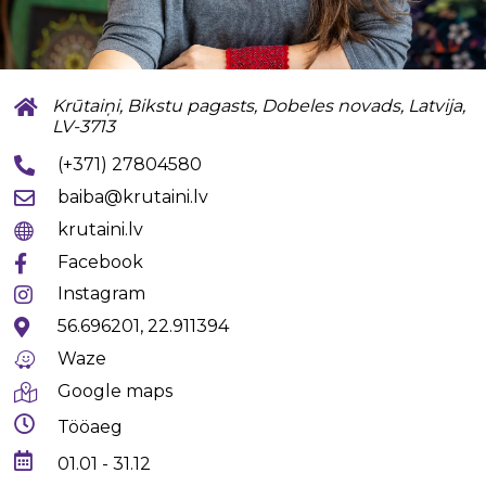
Krūtaiņi, Bikstu pagasts, Dobeles novads, Latvija,
LV-3713
(+371) 27804580
baiba@krutaini.lv
krutaini.lv
Facebook
Instagram
56.696201, 22.911394
Waze
Google maps
Tööaeg
01.01 - 31.12