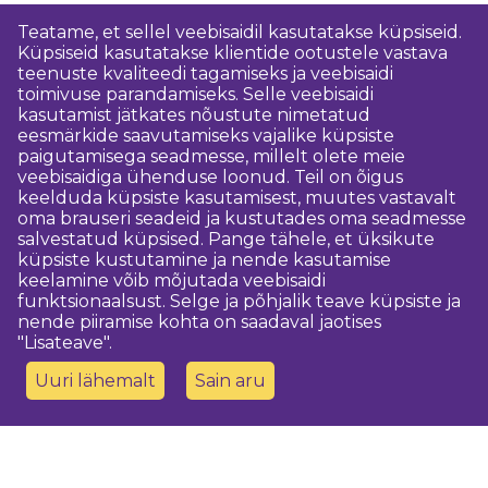
Teatame, et sellel veebisaidil kasutatakse küpsiseid.
Küpsiseid kasutatakse klientide ootustele vastava
teenuste kvaliteedi tagamiseks ja veebisaidi
toimivuse parandamiseks. Selle veebisaidi
kasutamist jätkates nõustute nimetatud
eesmärkide saavutamiseks vajalike küpsiste
paigutamisega seadmesse, millelt olete meie
veebisaidiga ühenduse loonud. Teil on õigus
keelduda küpsiste kasutamisest, muutes vastavalt
oma brauseri seadeid ja kustutades oma seadmesse
salvestatud küpsised. Pange tähele, et üksikute
küpsiste kustutamine ja nende kasutamise
keelamine võib mõjutada veebisaidi
funktsionaalsust. Selge ja põhjalik teave küpsiste ja
nende piiramise kohta on saadaval jaotises
"Lisateave".
Uuri lähemalt
Sain aru