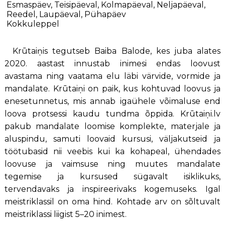
Esmaspäev, Teisipäeval, Kolmapäeval, Neljapäeval,
Reedel, Laupäeval, Pühapäev
Kokkuleppel
Krūtaiņis tegutseb Baiba Balode, kes juba alates
2020. aastast innustab inimesi endas loovust
avastama ning vaatama elu läbi värvide, vormide ja
mandalate. Krūtaiņi on paik, kus kohtuvad loovus ja
enesetunnetus, mis annab igaühele võimaluse end
loova protsessi kaudu tundma õppida. Krūtaiņi.lv
pakub mandalate loomise komplekte, materjale ja
aluspindu, samuti loovaid kursusi, väljakutseid ja
töötubasid nii veebis kui ka kohapeal, ühendades
loovuse ja vaimsuse ning muutes mandalate
tegemise ja kursused sügavalt isiklikuks,
tervendavaks ja inspireerivaks kogemuseks. Igal
meistriklassil on oma hind. Kohtade arv on sõltuvalt
meistriklassi liigist 5–20 inimest.