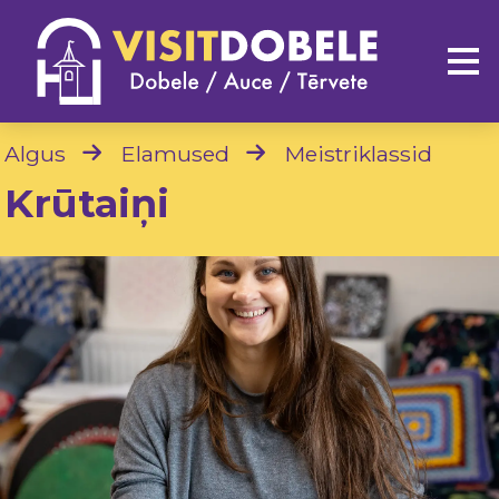
Algus
Elamused
Meistriklassid
Krūtaiņi