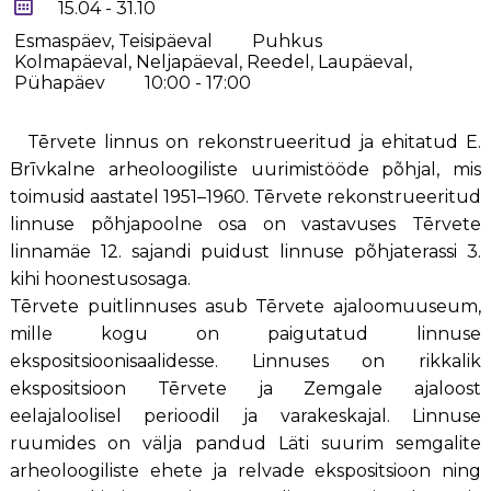
15.04 - 31.10
Esmaspäev, Teisipäeval
Puhkus
Kolmapäeval, Neljapäeval, Reedel, Laupäeval,
Pühapäev
10:00 - 17:00
Tērvete linnus on rekonstrueeritud ja ehitatud E.
Brīvkalne arheoloogiliste uurimistööde põhjal, mis
toimusid aastatel 1951–1960. Tērvete rekonstrueeritud
linnuse põhjapoolne osa on vastavuses Tērvete
linnamäe 12. sajandi puidust linnuse põhjaterassi 3.
kihi hoonestusosaga.
Tērvete puitlinnuses asub Tērvete ajaloomuuseum,
mille kogu on paigutatud linnuse
ekspositsioonisaalidesse. Linnuses on rikkalik
ekspositsioon Tērvete ja Zemgale ajaloost
eelajaloolisel perioodil ja varakeskajal. Linnuse
ruumides on välja pandud Läti suurim semgalite
arheoloogiliste ehete ja relvade ekspositsioon ning