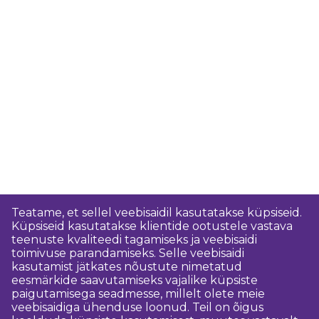
Teatame, et sellel veebisaidil kasutatakse küpsiseid.
Küpsiseid kasutatakse klientide ootustele vastava
teenuste kvaliteedi tagamiseks ja veebisaidi
toimivuse parandamiseks. Selle veebisaidi
kasutamist jätkates nõustute nimetatud
eesmärkide saavutamiseks vajalike küpsiste
paigutamisega seadmesse, millelt olete meie
veebisaidiga ühenduse loonud. Teil on õigus