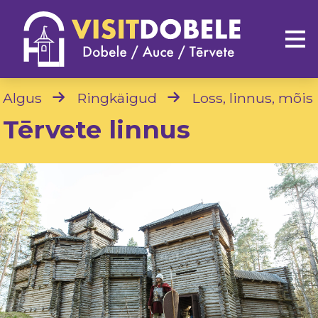
Algus
Ringkäigud
Loss, linnus, mõis
Tērvete linnus