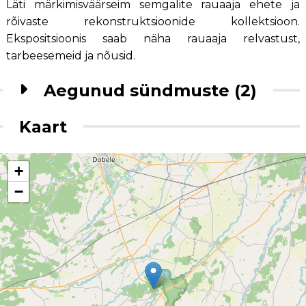
Läti märkimisväärseim semgalite rauaaja ehete ja
rõivaste rekonstruktsioonide kollektsioon.
Ekspositsioonis saab näha rauaaja relvastust,
tarbeesemeid ja nõusid.
Aegunud sündmuste (2)
Kaart
+
−