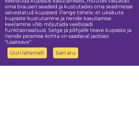
keelduda küpsiste kasutamisest, muutes vastavalt
oma brauseri seadeid ja kustutades oma seadmesse
salvestatud küpsised. Pange tähele, et üksikute
küpsiste kustutamine ja nende kasutamise
keelamine võib mõjutada veebisaidi
funktsionaalsust. Selge ja põhjalik teave küpsiste ja
nende piiramise kohta on saadaval jaotises
"Lisateave".
Uuri lähemalt
Sain aru
Võtke meiega ühendust
Dobeles novada TIC
turisms@dobele.lv