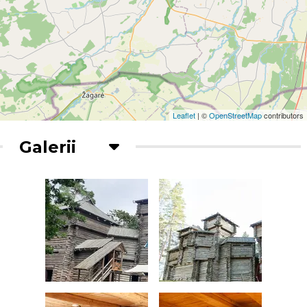
Leaflet
| ©
OpenStreetMap
contributors
Galerii