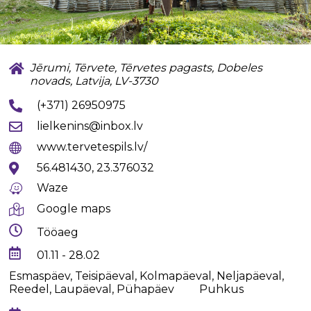
Jērumi, Tērvete, Tērvetes pagasts, Dobeles
novads, Latvija, LV-3730
(+371) 26950975
lielkenins@inbox.lv
www.tervetespils.lv/
56.481430, 23.376032
Waze
Google maps
Tööaeg
01.11 - 28.02
Esmaspäev, Teisipäeval, Kolmapäeval, Neljapäeval,
Reedel, Laupäeval, Pühapäev
Puhkus