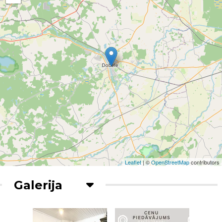
Leaflet
| ©
OpenStreetMap
contributors
Galerija