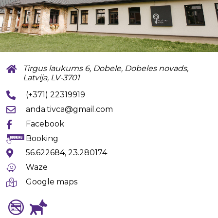
Tirgus laukums 6, Dobele, Dobeles novads,
Latvija, LV-3701
(+371) 22319919
anda.tivca@gmail.com
Facebook
Booking
56.622684, 23.280174
Waze
Google maps