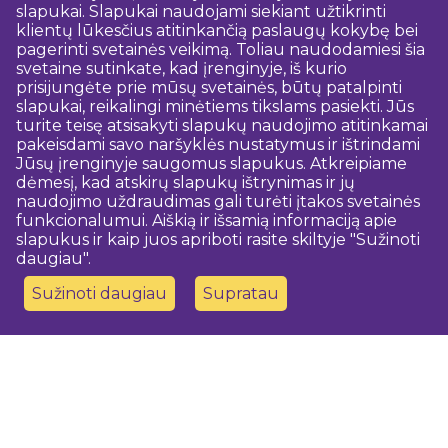
slapukai. Slapukai naudojami siekiant užtikrinti
klientų lūkesčius atitinkančią paslaugų kokybę bei
pagerinti svetainės veikimą. Toliau naudodamiesi šia
svetaine sutinkate, kad įrenginyje, iš kurio
prisijungėte prie mūsų svetainės, būtų patalpinti
slapukai, reikalingi minėtiems tikslams pasiekti. Jūs
turite teisę atsisakyti slapukų naudojimo atitinkamai
pakeisdami savo naršyklės nustatymus ir ištrindami
Jūsų įrenginyje saugomus slapukus. Atkreipiame
dėmesį, kad atskirų slapukų ištrynimas ir jų
naudojimo uždraudimas gali turėti įtakos svetainės
funkcionalumui. Aiškią ir išsamią informaciją apie
slapukus ir kaip juos apriboti rasite skiltyje "Sužinoti
daugiau".
Sužinoti daugiau
Supratau