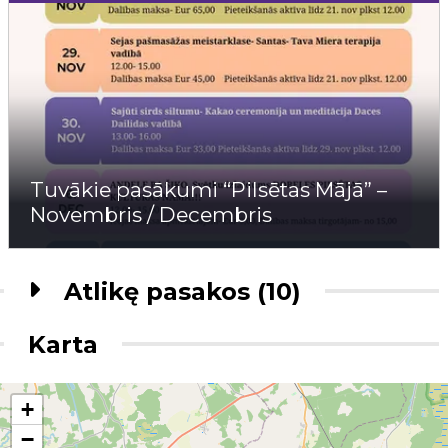
Tuvākie pasākumi “Pilsētas Mājā” –
Novembris / Decembris
Atlikę pasakos (10)
Karta
+
−