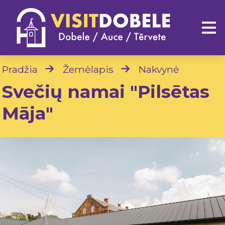
Pradžia
Žemėlapis
Nakvynė
Svečių namai "Pilsētas
Māja"