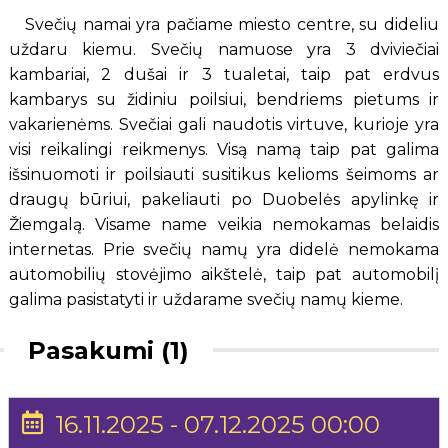
Svečių namai yra pačiame miesto centre, su dideliu
uždaru kiemu. Svečių namuose yra 3 dviviečiai
kambariai, 2 dušai ir 3 tualetai, taip pat erdvus
kambarys su židiniu poilsiui, bendriems pietums ir
vakarienėms. Svečiai gali naudotis virtuve, kurioje yra
visi reikalingi reikmenys. Visą namą taip pat galima
išsinuomoti ir poilsiauti susitikus kelioms šeimoms ar
draugų būriui, pakeliauti po Duobelės apylinkę ir
Žiemgalą. Visame name veikia nemokamas belaidis
internetas. Prie svečių namų yra didelė nemokama
automobilių stovėjimo aikštelė, taip pat automobilį
galima pasistatyti ir uždarame svečių namų kieme.
Pasakumi (1)
16.11.2025 - 07.12.2025 00:00