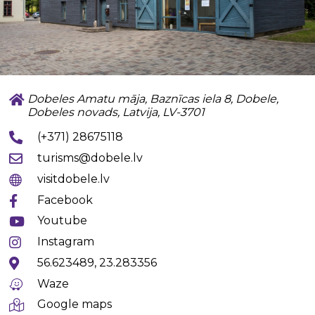
Dobeles Amatu māja, Baznīcas iela 8, Dobele,
Dobeles novads, Latvija, LV-3701
(+371) 28675118
turisms@dobele.lv
visitdobele.lv
Facebook
Youtube
Instagram
56.623489, 23.283356
Waze
Google maps