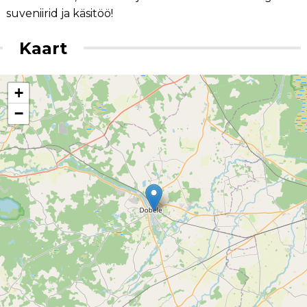
suveniirid ja käsitöö!
Kaart
+
−