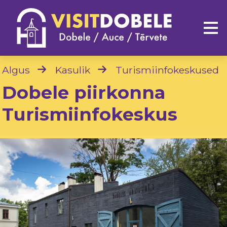
Algus
Kasulik
Turismiinfokeskused
Dobele piirkonna
Turismiinfokeskus