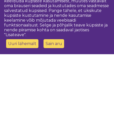
keelduda küpsiste kasutamisest, muutes vastavalt
oma brauseri seadeid ja kustutades oma seadmesse
salvestatud küpsised. Pange tähele, et üksikute
küpsiste kustutamine ja nende kasutamise
keelamine võib mõjutada veebisaidi
funktsionaalsust. Selge ja põhjalik teave küpsiste ja
nende piiramise kohta on saadaval jaotises
"Lisateave".
Uuri lähemalt
Sain aru
Võtke meiega ühendust
Dobeles novada TIC
turisms@dobele.lv