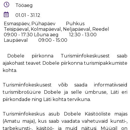
Tööaeg
01.01 - 31.12
Esmaspäev, Pühapäev
Puhkus
Teisipäeval, Kolmapäeval, Neljapäeval, Reedel
09:00 - 17:30
Lõuna aeg
12:30 - 13:00
Laupäeval
09:00 - 15:00
Dobele piirkonna Turismiinfokeskusest saab
ajakohast teavet Dobele piirkonna turismipakkumiste
kohta.
Turismiinfokeskusest võib saada informatiivseid
turismibrošüüre Dobele ja selle ümbruse, Läti eri
piirkondade ning Läti kohta tervikuna.
Turismiinfokeskus asub Dobele Käsitööliste majas
(Amatu maja), kus saab vaadata vahetuvaid kunsti-,
tarbekunsti-, käsitöö- ja muid näitusi. Müügil on