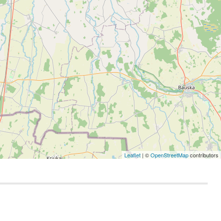
Leaflet
| ©
OpenStreetMap
contributors