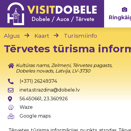
Ringkäi
Algus
Kaart
Turismiinfo
Tērvetes tūrisma infor
Kultūras nams, Zelmeņi, Tērvetes pagasts,
Dobeles novads, Latvija, LV-3730
(+371) 26249374
ineta.strazdina@dobele.lv
56.450661, 23.360926
Waze
Google maps
Tērvetes tūrisma informācijas punkts atrodas Tērve