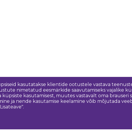
üpsiseid kasutatakse klientide ootustele vastava teenuste
nõustute nimetatud eesmärkide saavutamiseks vajalike kü
a küpsiste kasutamisest, muutes vastavalt oma brauseri
ine ja nende kasutamise keelamine võib mõjutada veebisa
Lisateave".