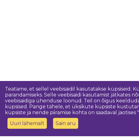
Teatame, et sellel veebisaidil kasutatakse küpsiseid. K
parandamiseks. Selle veebisaidi kasutamist jätkates 
veebisaidiga ühenduse loonud. Teil on õigus keeldud
küpsised. Pange tähele, et üksikute küpsiste kustutam
küpsiste ja nende piiramise kohta on saadaval jaotises "
Uuri lähemalt
Sain aru