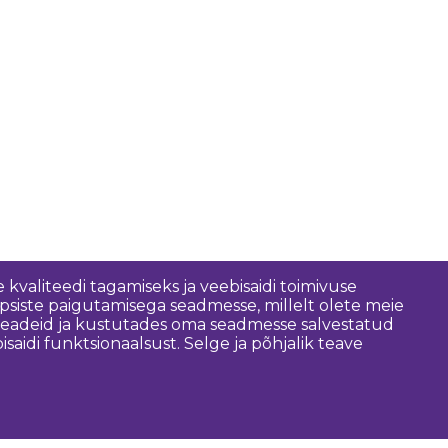
 kvaliteedi tagamiseks ja veebisaidi toimivuse
psiste paigutamisega seadmesse, millelt olete meie
 seadeid ja kustutades oma seadmesse salvestatud
idi funktsionaalsust. Selge ja põhjalik teave