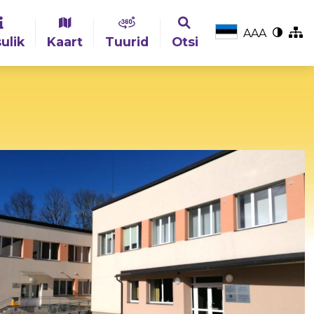
A
A
A
ulik
Kaart
Tuurid
Otsi