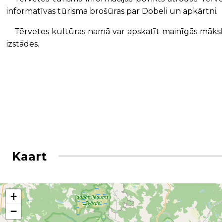
informatīvas tūrisma brošūras par Dobeli un apkārtni.
Tērvetes kultūras namā var apskatīt mainīgās māksl
izstādes.
Kaart
+
−