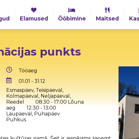
gud
Elamused
Ööbimine
Maitsed
Kas
mācijas punkts
Tööaeg
01.01 - 31.12
Esmaspäev, Teisipäeval,
Kolmapäeval, Neljapäeval,
Reedel
08:30 - 17:00
Lõuna
aeg
12:30 - 13:00
Laupäeval, Pühapäev
Puhkus
tes kultūras namā. Šeit ir iespējams saņemt